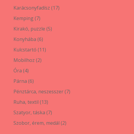
termék
17
Karácsonyfadísz
17
termék
7
Kemping
7
termék
5
Kirakó, puzzle
5
termék
6
Konyhába
6
termék
11
Kulcstartó
11
termék
2
Mobilhoz
2
termék
4
Óra
4
termék
6
Párna
6
termék
7
Pénztárca, neszesszer
7
termék
13
Ruha, textil
13
termék
7
Szatyor, táska
7
termék
2
Szobor, érem, medál
2
termék