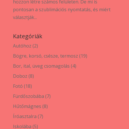
hozzon létre számos felületen. De mi is
pontosan a szublimációs nyomtatás, és miért
választják...
Kategóriák
2
Autóhoz
2
termék
19
Bögre, korsó, csésze, termosz
19
termék
4
Bor, ital, üveg csomagolás
4
termék
8
Doboz
8
termék
18
Fotó
18
termék
7
Fürdőszobába
7
termék
8
Hűtőmágnes
8
termék
7
Íróasztalra
7
termék
5
Iskolába
5