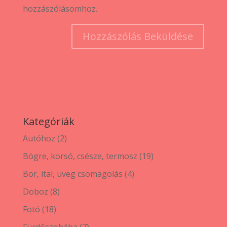
hozzászólásomhoz.
Kategóriák
2
Autóhoz
2
termék
19
Bögre, korsó, csésze, termosz
19
termék
4
Bor, ital, üveg csomagolás
4
termék
8
Doboz
8
termék
18
Fotó
18
termék
7
Fürdőszobába
7