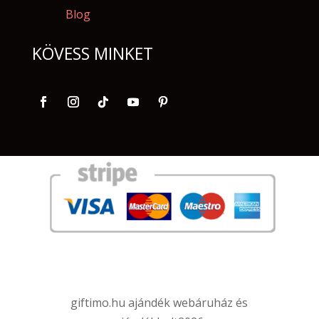
Blog
KÖVESS MINKET
giftimo.hu ajándék webáruház és