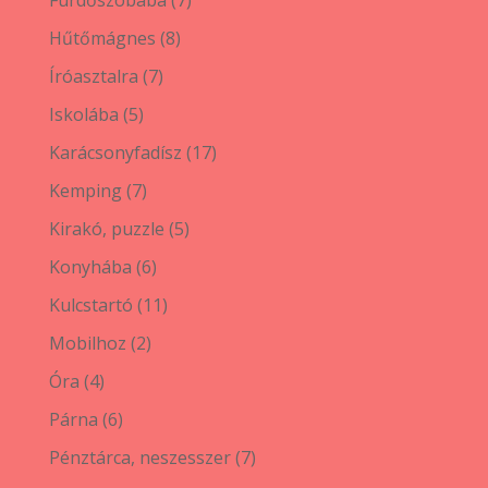
termék
8
Hűtőmágnes
8
termék
7
Íróasztalra
7
termék
5
Iskolába
5
termék
17
Karácsonyfadísz
17
termék
7
Kemping
7
termék
5
Kirakó, puzzle
5
termék
6
Konyhába
6
termék
11
Kulcstartó
11
termék
2
Mobilhoz
2
termék
4
Óra
4
termék
6
Párna
6
termék
7
Pénztárca, neszesszer
7
termék