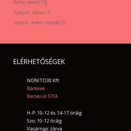
13
Ruha, textil
13
termék
7
Szatyor, táska
7
termék
2
Szobor, érem, medál
2
termék
ELÉRHETŐSÉGEK
NONITO30 Kft
Ráckeve
Becsei út 57/A
H-P: 10-12 és 14-17 óráig
Szo: 10-12 óráig
Vasárnap: zárva