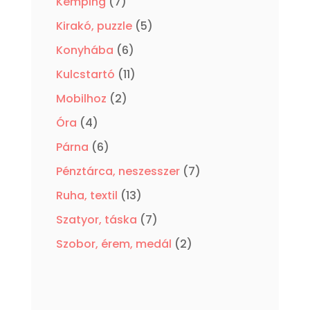
7
Kemping
7
termék
5
Kirakó, puzzle
5
termék
6
Konyhába
6
termék
11
Kulcstartó
11
termék
2
Mobilhoz
2
termék
4
Óra
4
termék
6
Párna
6
termék
7
Pénztárca, neszesszer
7
termék
13
Ruha, textil
13
termék
7
Szatyor, táska
7
termék
2
Szobor, érem, medál
2
termék