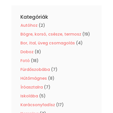
Kategóriák
2
Autóhoz
2
termék
19
Bögre, korsó, csésze, termosz
19
termék
4
Bor, ital, üveg csomagolás
4
termék
8
Doboz
8
termék
18
Fotó
18
termék
7
Fürdőszobába
7
termék
8
Hűtőmágnes
8
termék
7
Íróasztalra
7
termék
5
Iskolába
5
termék
17
Karácsonyfadísz
17
termék