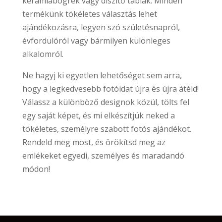
kerámiabögrék vagy díszítő táblák. Minden
termékünk tökéletes választás lehet
ajándékozásra, legyen szó születésnapról,
évfordulóról vagy bármilyen különleges
alkalomról.
Ne hagyj ki egyetlen lehetőséget sem arra,
hogy a legkedvesebb fotóidat újra és újra átéld!
Válassz a különböző designok közül, tölts fel
egy saját képet, és mi elkészítjük neked a
tökéletes, személyre szabott fotós ajándékot.
Rendeld meg most, és örökítsd meg az
emlékeket egyedi, személyes és maradandó
módon!