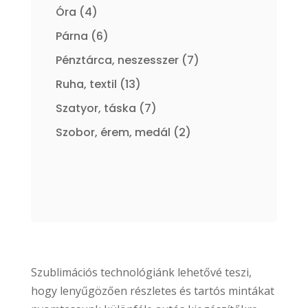
termék
4
Óra
4
termék
6
Párna
6
termék
7
Pénztárca, neszesszer
7
termék
13
Ruha, textil
13
termék
7
Szatyor, táska
7
termék
2
Szobor, érem, medál
2
termék
Szublimációs technológiánk lehetővé teszi,
hogy lenyűgözően részletes és tartós mintákat