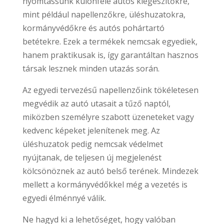
nyomtassunk különféle autós kiegészítőkre,
mint például napellenzőkre, üléshuzatokra,
kormányvédőkre és autós pohártartó
betétekre. Ezek a termékek nemcsak egyediek,
hanem praktikusak is, így garantáltan hasznos
társak lesznek minden utazás során.
Az egyedi tervezésű napellenzőink tökéletesen
megvédik az autó utasait a tűző naptól,
miközben személyre szabott üzeneteket vagy
kedvenc képeket jelenítenek meg. Az
üléshuzatok pedig nemcsak védelmet
nyújtanak, de teljesen új megjelenést
kölcsönöznek az autó belső terének. Mindezek
mellett a kormányvédőkkel még a vezetés is
egyedi élménnyé válik.
Ne hagyd ki a lehetőséget, hogy valóban