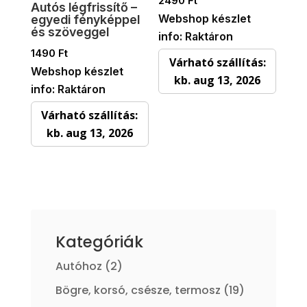
2490
Ft
Autós légfrissítő –
Webshop készlet
egyedi fényképpel
és szöveggel
info: Raktáron
1490
Ft
Várható szállítás:
Webshop készlet
kb. aug 13, 2026
info: Raktáron
Várható szállítás:
kb. aug 13, 2026
Kategóriák
2
Autóhoz
2
termék
19
Bögre, korsó, csésze, termosz
19