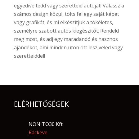
egyedivé tedd vagy szeretteid autóját! Válassz a
számos design közül, tölts fel egy saját képet
vagy grafikát, és mi elkészítjük a tökéletes,
személyre szabott autós kiegészítőt. Rendeld
meg most, és adj egy maradandó és hasznos
ajándékot, ami minden úton ott lesz veled vagy
szeretteiddel!
ELÉRHETŐSÉGEK
NONITO30 Kft
Ráckeve