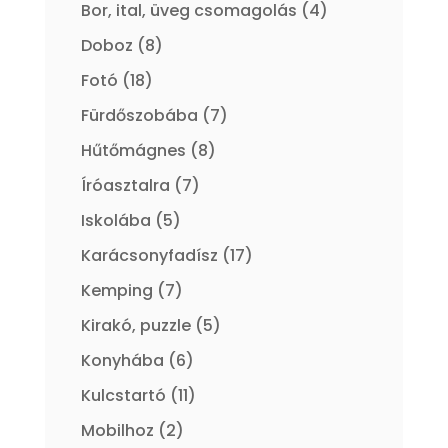
termék
4
Bor, ital, üveg csomagolás
4
termék
8
Doboz
8
termék
18
Fotó
18
termék
7
Fürdőszobába
7
termék
8
Hűtőmágnes
8
termék
7
Íróasztalra
7
termék
5
Iskolába
5
termék
17
Karácsonyfadísz
17
termék
7
Kemping
7
termék
5
Kirakó, puzzle
5
termék
6
Konyhába
6
termék
11
Kulcstartó
11
termék
2
Mobilhoz
2