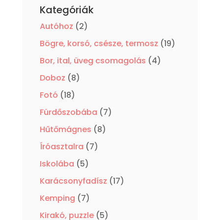
Kategóriák
2
Autóhoz
2
termék
19
Bögre, korsó, csésze, termosz
19
termék
4
Bor, ital, üveg csomagolás
4
termék
8
Doboz
8
termék
18
Fotó
18
termék
7
Fürdőszobába
7
termék
8
Hűtőmágnes
8
termék
7
Íróasztalra
7
termék
5
Iskolába
5
termék
17
Karácsonyfadísz
17
termék
7
Kemping
7
termék
5
Kirakó, puzzle
5