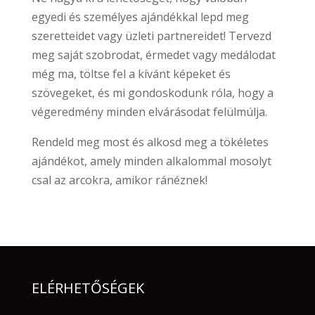
egyedi és személyes ajándékkal lepd meg
szeretteidet vagy üzleti partnereidet! Tervezd
meg saját szobrodat, érmedet vagy medálodat
még ma, töltse fel a kívánt képeket és
szövegeket, és mi gondoskodunk róla, hogy a
végeredmény minden elvárásodat felülmúlja.
Rendeld meg most és alkosd meg a tökéletes
ajándékot, amely minden alkalommal mosolyt
csal az arcokra, amikor ránéznek!
ELÉRHETŐSÉGEK