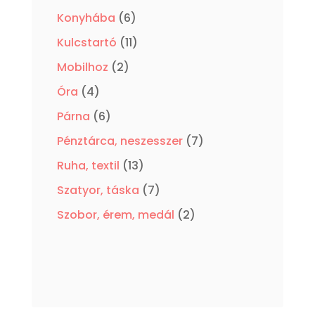
termék
6
Konyhába
6
termék
11
Kulcstartó
11
termék
2
Mobilhoz
2
termék
4
Óra
4
termék
6
Párna
6
termék
7
Pénztárca, neszesszer
7
termék
13
Ruha, textil
13
termék
7
Szatyor, táska
7
termék
2
Szobor, érem, medál
2
termék