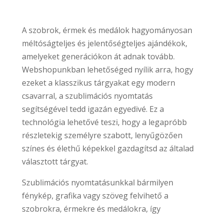
A szobrok, érmek és medálok hagyományosan
méltóságteljes és jelentőségteljes ajándékok,
amelyeket generációkon át adnak tovább.
Webshopunkban lehetőséged nyílik arra, hogy
ezeket a klasszikus tárgyakat egy modern
csavarral, a szublimációs nyomtatás
segítségével tedd igazán egyedivé. Ez a
technológia lehetővé teszi, hogy a legapróbb
részletekig személyre szabott, lenyűgözően
színes és élethű képekkel gazdagítsd az általad
választott tárgyat.
Szublimációs nyomtatásunkkal bármilyen
fénykép, grafika vagy szöveg felvihető a
szobrokra, érmekre és medálokra, így