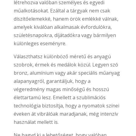
létrehozva valóban személyes és egyedi
műalkotásokat. Ezáltal a tárgyak nem csak
díszítőelemekké, hanem örök emlékké válnak,
amelyek kiválóan alkalmasak évfordulókra,
születésnapokra, díjátadókra vagy bármilyen
különleges eseményre.
Választhatsz különböző méretű és anyagú
szobrok, érmek és medálok közül. Legyen szó
bronz, alumínium vagy akár speciális műanyag
alapanyagról, garantáljuk, hogy a
végeredmény magas minőségű és hosszú
élettartamú lesz. Emellett a szublimációs
technológia biztosítja, hogy a nyomatok színei
éveken át vibrálóak maradjanak, még intenzív
használat mellett is.
Ne hagyd ki a lehetőséget, hogy valóban