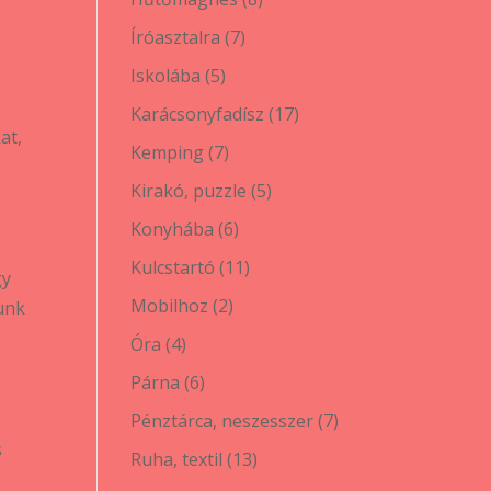
termék
7
Íróasztalra
7
termék
5
Iskolába
5
termék
17
Karácsonyfadísz
17
at,
termék
7
Kemping
7
termék
5
Kirakó, puzzle
5
termék
6
Konyhába
6
termék
11
Kulcstartó
11
gy
termék
2
Mobilhoz
2
dunk
termék
4
Óra
4
termék
6
Párna
6
termék
7
Pénztárca, neszesszer
7
s
termék
13
Ruha, textil
13
termék