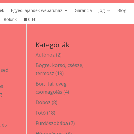
ek
Egyedi ajándék webáruház
Garancia
Jog
Blog
Rólunk
0 Ft
Kategóriák
2
Autóhoz
2
termék
Bögre, korsó, csésze,
ésed
19
termosz
19
termék
Bor, ital, üveg
és
4
csomagolás
4
g
termék
8
Doboz
8
termék
18
Fotó
18
termék
7
Fürdőszobába
7
k és
termék
8
Hűtőmágnes
8