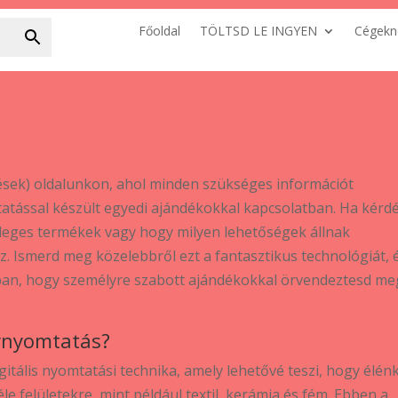
Főoldal
TÖLTSD LE INGYEN
Cégekn
ések) oldalunkon, ahol minden szükséges információt
atással készült egyedi ajándékokkal kapcsolatban. Ha kérd
nleges termékek vagy hogy milyen lehetőségek állnak
sz. Ismerd meg közelebbről ezt a fantasztikus technológiát, 
ban, hogy személyre szabott ajándékokkal örvendeztesd me
ernyomtatás?
itális nyomtatási technika, amely lehetővé teszi, hogy élén
e felületekre, mint például textil, kerámia és fém. Ebben a