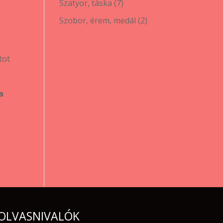
7
Szatyor, táska
7
termék
2
Szobor, érem, medál
2
termék
tot
a
OLVASNIVALÓK