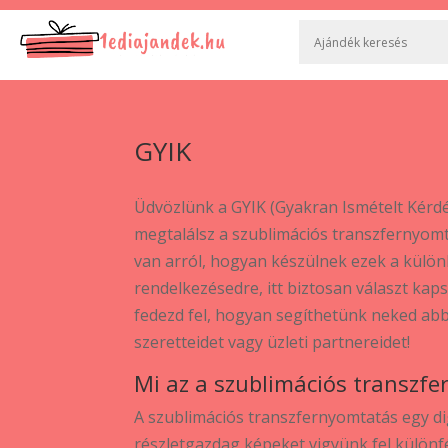
GYIK
Üdvözlünk a GYIK (Gyakran Ismételt Kérd
megtalálsz a szublimációs transzfernyomt
van arról, hogyan készülnek ezek a külö
rendelkezésedre, itt biztosan választ kap
fedezd fel, hogyan segíthetünk neked ab
szeretteidet vagy üzleti partnereidet!
Mi az a szublimációs transzf
A szublimációs transzfernyomtatás egy dig
részletgazdag képeket vigyünk fel különfél