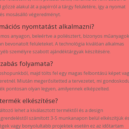
 gőzzé alakul át a papírról a tárgy felületére, így a nyomat
 és mosásálló végeredményt.
imációs nyomtatást alkalmazni?
mos anyagon, beleértve a poliésztert, bizonyos műanyagok
n bevonatolt felületeket. A technológia kiválóan alkalmas
egyéb személyre szabott ajándéktárgyak készítésére.
szabás folyamata?
ebshopunkból, majd tölts fel egy magas felbontású képet va
szeretnél. Miután megerősítetted a tervezetet, mi gondosko
mék pontosan olyan legyen, amilyennek elképzelted.
 termék elkészítése?
áltozó lehet a kiválasztott terméktől és a design
grendeléstől számított 3-5 munkanapon belül elkészítjük é
égek vagy bonyolultabb projektek esetén ez az időtartam