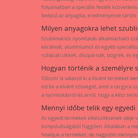
folyamatban a speciális festék közvetlenül
beépül az anyagba, eredményezve tartós
Milyen anyagokra lehet szubl
Szublimációs nyomtatás alkalmazható szá
kerámiát, alumíniumot és egyéb speciálisa
ruházati cikkek, díszpárnák, bögrék, és 
Hogyan történik a személyre 
Először is válaszd ki a kívánt terméket w
írd be a kívánt szöveget, amit a tárgyra 
a nyomtatásról és arról, hogy a kész ter
Mennyi időbe telik egy egyedi
Az egyedi termékek elkészítésének ideje v
bonyolultságától függően. Általában a me
feladjuk a terméket, de nagyobb mennyis