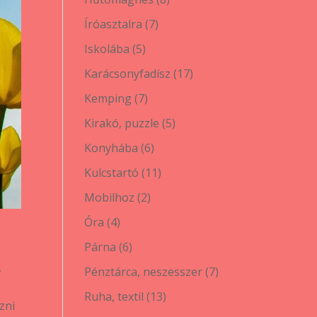
termék
7
Íróasztalra
7
termék
5
Iskolába
5
termék
17
Karácsonyfadísz
17
termék
7
Kemping
7
termék
5
Kirakó, puzzle
5
termék
6
Konyhába
6
termék
11
Kulcstartó
11
termék
2
Mobilhoz
2
termék
4
Óra
4
termék
6
Párna
6
termék
,
7
Pénztárca, neszesszer
7
termék
13
Ruha, textil
13
zni
termék