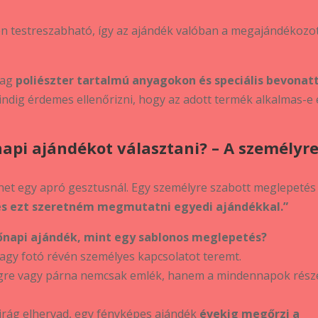
en testreszabható, így az ajándék valóban a megajándékozo
lag
poliészter tartalmú anyagokon és speciális bevonat
ndig érdemes ellenőrizni, hogy az adott termék alkalmas-e 
api ajándékot választani? – A személyr
het egy apró gesztusnál. Egy személyre szabott meglepetés
és ezt szeretném megmutatni egyedi ajándékkal.”
őnapi ajándék, mint egy sablonos meglepetés?
agy fotó révén személyes kapcsolatot teremt.
gre vagy párna nemcsak emlék, hanem a mindennapok része
irág elhervad, egy fényképes ajándék
évekig megőrzi a