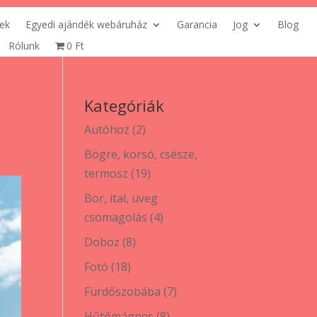
ek
Egyedi ajándék webáruház
Garancia
Jog
Blog
Rólunk
0 Ft
Kategóriák
2
Autóhoz
2
termék
Bögre, korsó, csésze,
19
termosz
19
termék
Bor, ital, üveg
4
csomagolás
4
termék
8
Doboz
8
termék
18
Fotó
18
termék
7
Fürdőszobába
7
termék
8
Hűtőmágnes
8