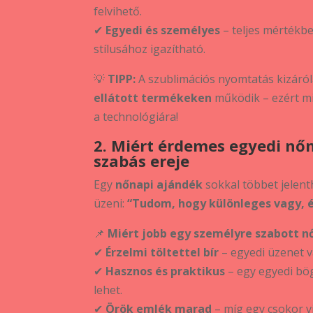
felvihető.
✔
Egyedi és személyes
– teljes mértékb
stílusához igazítható.
💡
TIPP:
A szublimációs nyomtatás kizáró
ellátott termékeken
működik – ezért mi
a technológiára!
2. Miért érdemes egyedi nőn
szabás ereje
Egy
nőnapi ajándék
sokkal többet jelent
üzeni:
“Tudom, hogy különleges vagy, 
📌
Miért jobb egy személyre szabott n
✔
Érzelmi töltettel bír
– egyedi üzenet v
✔
Hasznos és praktikus
– egy egyedi bö
lehet.
✔
Örök emlék marad
– míg egy csokor v