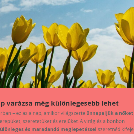
p varázsa még különlegesebb lehet
ban – ez az a nap, amikor világszerte
ünnepeljük a nőket
repüket, szeretetüket és erejüket. A virág és a bonbon
ülönleges és maradandó meglepetéssel
szeretnéd kifeje