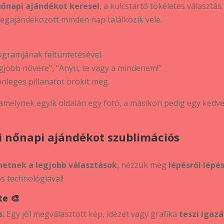
nőnapi ajándékot keresel
, a kulcstartó tökéletes választás.
megajándékozott minden nap találkozik vele.
ramjának feltüntetésével.
egjobb nővére”, “Anyu, te vagy a mindenem!”.
nleges pillanatot örökít meg.
 amelynek egyik oldalán egy fotó, a másikon pedig egy kedv
i nőnapi ajándékot szublimációs
hetnek a legjobb választások
, nézzük meg
lépésről lépé
s technológiával!
te 🎨
s.
Egy jól megválasztott kép, idézet vagy grafika
teszi igaz