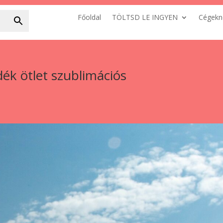
Főoldal
TÖLTSD LE INGYEN
Cégekn
ék ötlet szublimációs