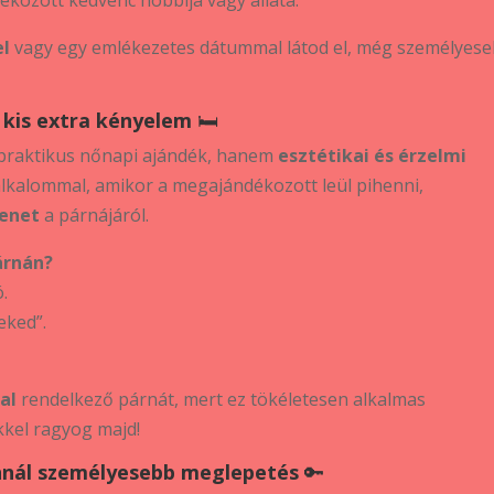
el
vagy egy emlékezetes dátummal látod el, még személyes
 kis extra kényelem
🛏️
raktikus nőnapi ajándék, hanem
esztétikai és érzelmi
alkalommal, amikor a megajándékozott leül pihenni,
zenet
a párnájáról.
árnán?
.
eked”.
al
rendelkező párnát, mert ez tökéletesen alkalmas
kkel ragyog majd!
 annál személyesebb meglepetés
🔑