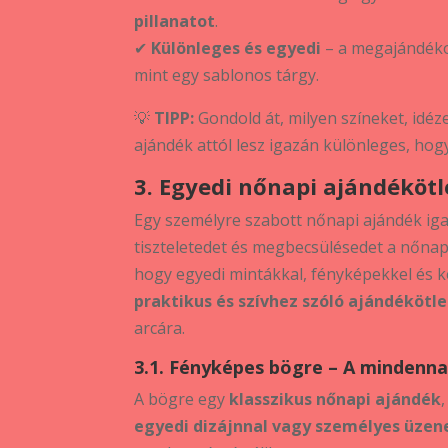
pillanatot
.
✔
Különleges és egyedi
– a megajándékoz
mint egy sablonos tárgy.
💡
TIPP:
Gondold át, milyen színeket, idéz
ajándék attól lesz igazán különleges, ho
3. Egyedi nőnapi ajándéköt
Egy személyre szabott nőnapi ajándék iga
tiszteletedet és megbecsülésedet a nőnap
hogy egyedi mintákkal, fényképekkel és k
praktikus és szívhez szóló ajándékötle
arcára.
3.1. Fényképes bögre – A mindenn
A bögre egy
klasszikus nőnapi ajándék
egyedi dizájnnal vagy személyes üzene