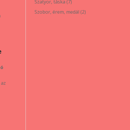
7
Szatyor, táska
7
termék
2
Szobor, érem, medál
2
m
termék
e
ló
 az