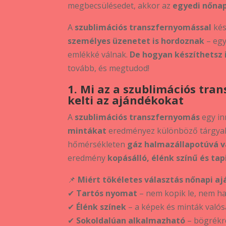
megbecsülésedet, akkor az
egyedi nőnap
A
szublimációs transzfernyomással
kés
személyes üzenetet is hordoznak
– egy
emlékké válnak.
De hogyan készíthetsz 
tovább, és megtudod!
1. Mi az a szublimációs tra
kelti az ajándékokat
A
szublimációs transzfernyomás
egy in
mintákat
eredményez különböző tárgyako
hőmérsékleten
gáz halmazállapotúvá vá
eredmény
kopásálló, élénk színű és ta
📌
Miért tökéletes választás nőnapi a
✔
Tartós nyomat
– nem kopik le, nem ha
✔
Élénk színek
– a képek és minták való
✔
Sokoldalúan alkalmazható
– bögrékre