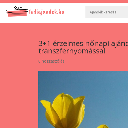
3+1 érzelmes nőnapi ajánd
transzfernyomással
0 hozzászólás