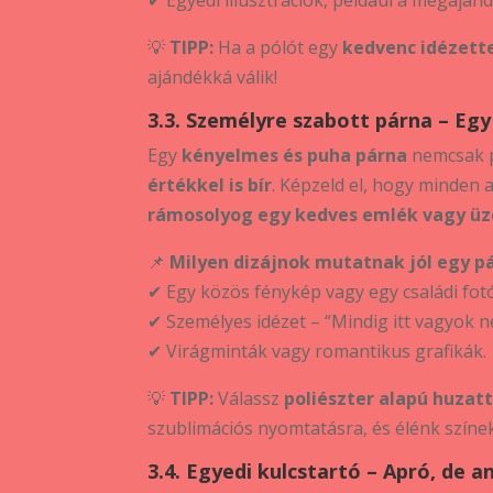
💡
TIPP:
Ha a pólót egy
kedvenc idézett
ajándékká válik!
3.3. Személyre szabott párna – Egy
Egy
kényelmes és puha párna
nemcsak p
értékkel is bír
. Képzeld el, hogy minden 
rámosolyog egy kedves emlék vagy ü
📌
Milyen dizájnok mutatnak jól egy p
✔ Egy közös fénykép vagy egy családi fotó
✔ Személyes idézet – “Mindig itt vagyok n
✔ Virágminták vagy romantikus grafikák.
💡
TIPP:
Válassz
poliészter alapú huzatt
szublimációs nyomtatásra, és élénk színe
3.4. Egyedi kulcstartó – Apró, de