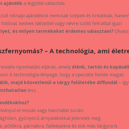
i ajándék
a legjobb választás.
zült nőnapi ajándékok nemcsak szépek és kreatívak, hane
 fotóval, kedves idézettel vagy névre szóló felirattal igazi
ilyet, és milyen termékeket érdemes választani?
Olvass
nszfernyomás? – A technológia, ami életr
novatív nyomtatási eljárás, amely
élénk, tartós és kopásál
n. A technológia lényege, hogy a speciális festék magas
lik, majd közvetlenül a tárgy felületébe diffundál
– így
pinthatatlan
lesz.
jándékokhoz?
lványul el mosás vagy használat során.
sághűen, gyönyörű árnyalatokkal jelennek meg.
, pólókra, párnákra, faliképekre és sok más tárgyra is