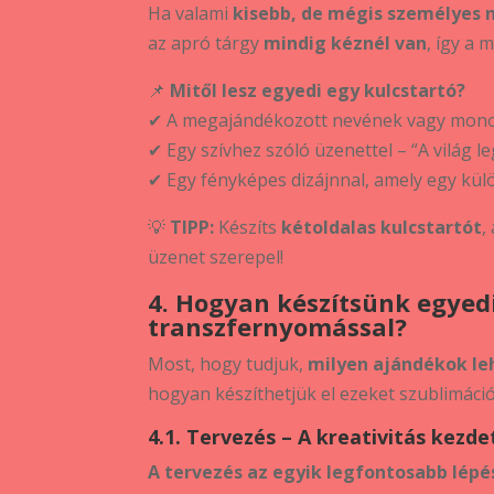
Ha valami
kisebb, de mégis személyes 
az apró tárgy
mindig kéznél van
, így a 
📌
Mitől lesz egyedi egy kulcstartó?
✔ A megajándékozott nevének vagy monog
✔ Egy szívhez szóló üzenettel – “A világ l
✔ Egy fényképes dizájnnal, amely egy külö
💡
TIPP:
Készíts
kétoldalas kulcstartót
,
üzenet szerepel!
4. Hogyan készítsünk egyed
transzfernyomással?
Most, hogy tudjuk,
milyen ajándékok le
hogyan készíthetjük el ezeket szublimáció
4.1. Tervezés – A kreativitás kezde
A tervezés az egyik legfontosabb lépé