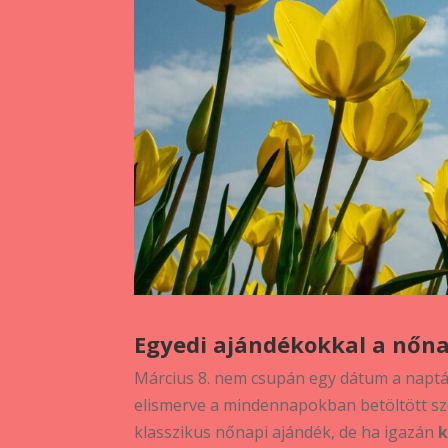
Egyedi ajándékokkal a nőna
Március 8. nem csupán egy dátum a naptár
elismerve a mindennapokban betöltött sze
klasszikus nőnapi ajándék, de ha igazán
k