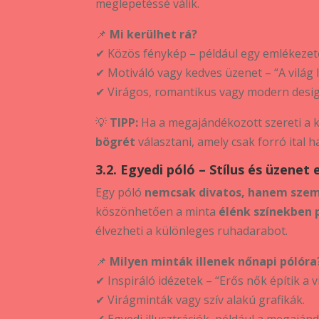
meglepetéssé válik.
📌
Mi kerülhet rá?
✔ Közös fénykép – például egy emlékezete
✔ Motiváló vagy kedves üzenet – “A világ 
✔ Virágos, romantikus vagy modern desig
💡
TIPP:
Ha a megajándékozott szereti a k
bögrét
választani, amely csak forró ital h
3.2. Egyedi póló – Stílus és üzenet
Egy póló
nemcsak divatos, hanem sze
köszönhetően a minta
élénk színekben 
élvezheti a különleges ruhadarabot.
📌
Milyen minták illenek nőnapi pólóra
✔ Inspiráló idézetek – “Erős nők építik a 
✔ Virágminták vagy szív alakú grafikák.
✔ Egyedi illusztrációk, például a megaján