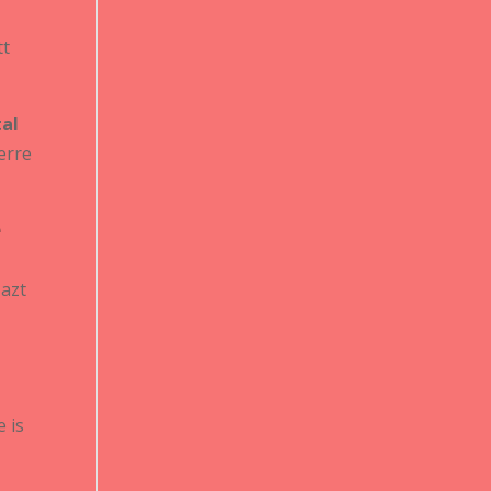
tt
tal
erre
e
 azt
 is