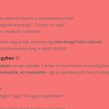
s pillanat veled és a megajándékozottal.
legjobb anyukája”, “Szuper nő vagy!”
n a kedvenc színeiben.
ávét vagy a teát, érdemes egy
kétrétegű hőre változó
atására mutatja meg a rejtett mintát!
 egyben
👕
mélyes
nőnapi ajándék is lehet. A szublimációs technológián
pompázik, és mosásálló
– így az ajándékozott hosszú idei
?
világot” vagy “Te vagy a napfényem”.
dékozott kedvenc hobbija vagy állata.