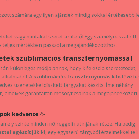
ott számára egy ilyen ajándék mindig sokkal értékesebb le
eteket vagy mintákat szeret az illető! Egy személyre szabott
gy teljes mértékben passzol a megajándékozotthoz.
letek szublimációs transzfernyomással
zán különleges módja annak, hogy kifejezd a szeretetedet,
 alkalmából. A
szublimációs transzfernyomás
lehetővé tes
edves üzenetekkel díszített tárgyakat készíts. Íme néhány
t
, amelyek garantáltan mosolyt csalnak a megajándékozott
apok kedvence
☕
, amely szinte minden nő reggeli rutinjának része. Ha pedig
ttel egészítjük ki
, egy egyszerű tárgyból érzelmekkel teli