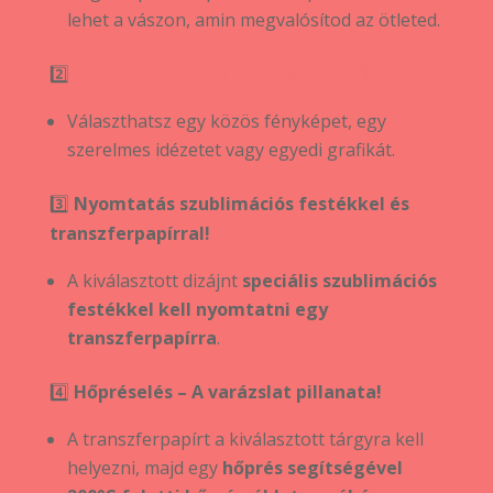
lehet a vászon, amin megvalósítod az ötleted.
2️⃣
Tervezd meg a mintát vagy grafikát!
Választhatsz egy közös fényképet, egy
szerelmes idézetet vagy egyedi grafikát.
3️⃣
Nyomtatás szublimációs festékkel és
transzferpapírral!
A kiválasztott dizájnt
speciális szublimációs
festékkel kell nyomtatni egy
transzferpapírra
.
4️⃣
Hőpréselés – A varázslat pillanata!
A transzferpapírt a kiválasztott tárgyra kell
helyezni, majd egy
hőprés segítségével