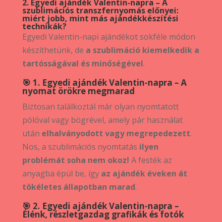
2. Egyedi ajándék Valentin-napra – A
szublimációs transzfernyomás előnyei:
miért jobb, mint más ajándékkészítési
technikák?
Egyedi Valentin-napi ajándékot sokféle módon
készíthetünk, de
a szublimáció kiemelkedik a
tartósságával és minőségével
.
🎯 1. Egyedi ajándék Valentin-napra – A
nyomat örökre megmarad
Biztosan találkoztál már olyan nyomtatott
pólóval vagy bögrével, amely pár használat
után
elhalványodott vagy megrepedezett
.
Nos, a szublimációs nyomtatás
ilyen
problémát soha nem okoz!
A festék az
anyagba épül be, így
az ajándék éveken át
tökéletes állapotban marad
.
🎯 2. Egyedi ajándék Valentin-napra –
Élénk, részletgazdag grafikák és fotók