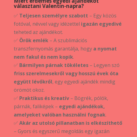
Miért érdemes egyedi ajándékot
választani Valentin-napra?
✅
Teljesen személyre szabott
– Egy közös
fotóval, névvel vagy idézettel
igazán egyedivé
teheted az ajándékot.
✅
Örök emlék
– A szublimációs
transzfernyomás garantálja, hogy
a nyomat
nem fakul és nem kopik
.
✅
Bármilyen párnak tökéletes
– Legyen szó
friss szerelmesekről vagy hosszú évek óta
együtt lévőkről
, egy egyedi ajándék mindig
örömöt okoz.
✅
Praktikus és kreatív
– Bögrék, pólók,
párnák, faliképek –
egyedi ajándékok,
amelyeket valóban használni fognak
.
✅
Akár az utolsó pillanatban is elkészíthető
– Gyors és egyszerű megoldás egy igazán