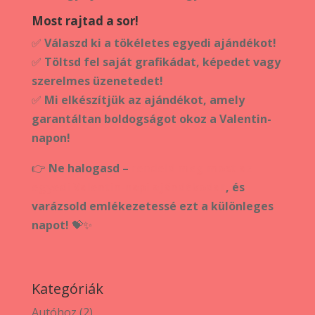
Most rajtad a sor!
✅
Válaszd ki a tökéletes egyedi ajándékot!
✅
Töltsd fel saját grafikádat, képedet vagy
szerelmes üzenetedet!
✅
Mi elkészítjük az ajándékot, amely
garantáltan boldogságot okoz a Valentin-
napon!
👉
Ne halogasd –
rendeld meg most az
egyedi Valentin-napi ajándékodat
, és
varázsold emlékezetessé ezt a különleges
napot!
💝✨
Kategóriák
2
Autóhoz
2