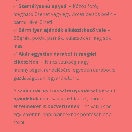
✅
Személyes és egyedi
– Közös fotó,
megható üzenet vagy egy vicces belsős poén –
bármi rákerülhet!
✅
Bármilyen ajándék elkészíthető vele
–
Bögrék, pólók, párnák, kulacsok és még sok
más.
✅
Akár egyetlen darabot is megéri
elkészíteni
– Nincs szükség nagy
mennyiségek rendelésére, egyetlen darabot is
gazdaságosan legyárthatunk.
A
szublimációs transzfernyomással készült
ajándékok
nemcsak praktikusak, hanem
érzelmeket is közvetítenek
– és valljuk be,
egy Valentin-napi ajándéknak pontosan ez a
célja!