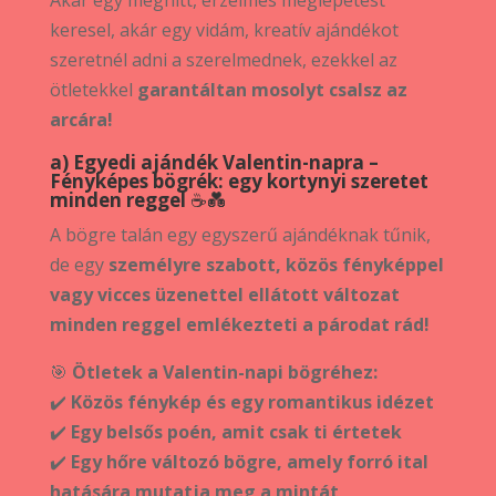
keresel, akár egy vidám, kreatív ajándékot
szeretnél adni a szerelmednek, ezekkel az
ötletekkel
garantáltan mosolyt csalsz az
arcára!
a) Egyedi ajándék Valentin-napra –
Fényképes bögrék: egy kortynyi szeretet
minden reggel
☕💑
A bögre talán egy egyszerű ajándéknak tűnik,
de egy
személyre szabott, közös fényképpel
vagy vicces üzenettel ellátott változat
minden reggel emlékezteti a párodat rád!
🎯
Ötletek a Valentin-napi bögréhez:
✔️
Közös fénykép és egy romantikus idézet
✔️
Egy belsős poén, amit csak ti értetek
✔️
Egy hőre változó bögre, amely forró ital
hatására mutatja meg a mintát