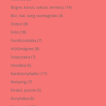
termék
19
Bögre, korsó, csésze, termosz
19
termék
4
Bor, ital, üveg csomagolás
4
termék
8
Doboz
8
termék
18
Fotó
18
termék
7
Fürdőszobába
7
termék
8
Hűtőmágnes
8
termék
7
Íróasztalra
7
termék
5
Iskolába
5
termék
17
Karácsonyfadísz
17
termék
7
Kemping
7
termék
5
Kirakó, puzzle
5
termék
6
Konyhába
6
termék