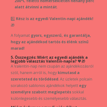
200°C feletti hőmérsékleten néhány perc
alatt átvinni a mintát
.
5️⃣
Kész is az egyedi Valentin-napi ajándék!
🎁
A folyamat
gyors, egyszerű, és garantálja,
hogy az ajándékod tartós és élénk színű
marad!
5. Összegzés: Miért az egyedi ajándék a
legjobb választás Valentin-napra?
💖🎁
A Valentin-nap nem csupán az ajándékozásról
szól, hanem arról is, hogy
kimutasd a
szereteted és törődésed
. Az üzletek polcain
sorakozó sablonos ajándékok helyett
egy
személyre szabott meglepetés
sokkal
különlegesebb és személyesebb választás.