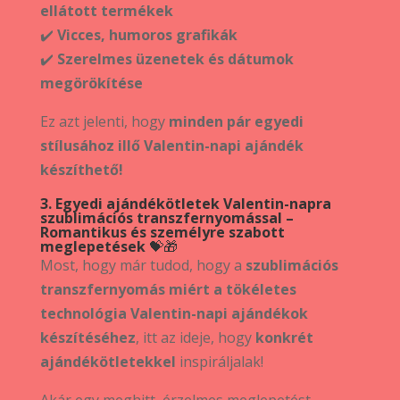
ellátott termékek
✔️
Vicces, humoros grafikák
✔️
Szerelmes üzenetek és dátumok
megörökítése
Ez azt jelenti, hogy
minden pár egyedi
stílusához illő Valentin-napi ajándék
készíthető!
3. Egyedi ajándékötletek Valentin-napra
szublimációs transzfernyomással –
Romantikus és személyre szabott
meglepetések
💝🎁
Most, hogy már tudod, hogy a
szublimációs
transzfernyomás miért a tökéletes
technológia Valentin-napi ajándékok
készítéséhez
, itt az ideje, hogy
konkrét
ajándékötletekkel
inspiráljalak!
Akár egy meghitt, érzelmes meglepetést