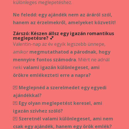
különleges meglepetéshez.
Ne feledd: egy ajándék nem az áráról szól,
hanem az érzelmekről, amelyeket közvetít!
Zárszó: Készen állsz egy igazán romantikus
meglepetésre?
💕
Valentin-nap az év egyik legszebb ünnepe,
amikor
megmutathatod a párodnak, hogy
mennyire fontos számodra
. Miért ne adnál
neki
valami igazán különlegeset, ami
örökre emlékezteti erre a napra?
💌
Meglepnéd a szerelmedet egy egyedi
ajándékkal?
💌
Egy olyan meglepetést keresel, ami
igazán szívhez szóló?
💌
Szeretnél valami különlegeset, ami nem
csak egy ajándék, hanem egy örök emlék?