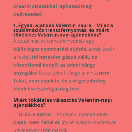
kreatív ötletekkel lepheted meg
kedvesedet!
1. Egyedi ajándék Valentin-napra
–
Mi az a
szublimációs transzfernyomás, és miért
tökéletes Valentin-napi ajándékhoz?
A szublimációs transzfernyomás egy
különleges nyomtatási eljárás
, amely során
a festék
hő hatására gázzá válik, és
közvetlenül beépül az adott tárgy
anyagába
. Ez azt jelenti, hogy a minta
nem
fakul, nem kopik le, és a végeredmény
élénk és részletgazdag lesz
.
Miért tökéletes választás Valentin-napi
ajándékhoz?
✅
Örökre tartós
– Az egyedi nyomat
nem
kopik, nem fakul el
, így az ajándék éveken át
ugyanolyan szép marad.