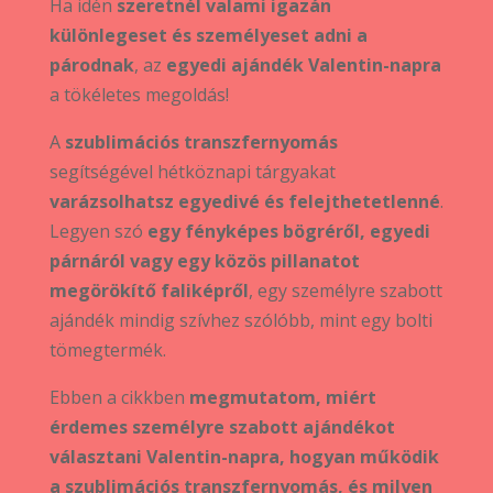
Ha idén
szeretnél valami igazán
különlegeset és személyeset adni a
párodnak
, az
egyedi ajándék Valentin-napra
a tökéletes megoldás!
A
szublimációs transzfernyomás
segítségével hétköznapi tárgyakat
varázsolhatsz egyedivé és felejthetetlenné
.
Legyen szó
egy fényképes bögréről, egyedi
párnáról vagy egy közös pillanatot
megörökítő faliképről
, egy személyre szabott
ajándék mindig szívhez szólóbb, mint egy bolti
tömegtermék.
Ebben a cikkben
megmutatom, miért
érdemes személyre szabott ajándékot
választani Valentin-napra, hogyan működik
a szublimációs transzfernyomás, és milyen