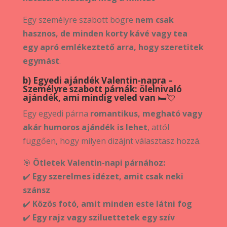
Egy személyre szabott bögre
nem csak
hasznos, de minden korty kávé vagy tea
egy apró emlékeztető arra, hogy szeretitek
egymást
.
b) Egyedi ajándék Valentin-napra –
Személyre szabott párnák: ölelnivaló
ajándék, ami mindig veled van
🛏️💘
Egy egyedi párna
romantikus, megható vagy
akár humoros ajándék is lehet
, attól
függően, hogy milyen dizájnt választasz hozzá.
🎯
Ötletek Valentin-napi párnához:
✔️
Egy szerelmes idézet, amit csak neki
szánsz
✔️
Közös fotó, amit minden este látni fog
✔️
Egy rajz vagy sziluettetek egy szív