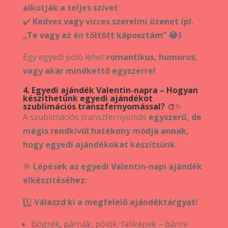
alkotják a teljes szívet
✔️
Kedves vagy vicces szerelmi üzenet (pl.
„Te vagy az én töltött káposztám” 😂)
Egy egyedi póló lehet
romantikus, humoros,
vagy akár mindkettő egyszerre!
4. Egyedi ajándék Valentin-napra – Hogyan
készíthetünk egyedi ajándékot
szublimációs transzfernyomással?
🎨✨
A szublimációs transzfernyomás
egyszerű, de
mégis rendkívül hatékony módja annak,
hogy egyedi ajándékokat készítsünk
.
🎯
Lépések az egyedi Valentin-napi ajándék
elkészítéséhez:
1️⃣
Válaszd ki a megfelelő ajándéktárgyat!
Bögrék, párnák, pólók, faliképek – bármi