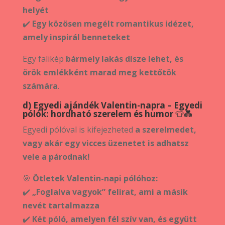
helyét
✔️
Egy közösen megélt romantikus idézet,
amely inspirál benneteket
Egy falikép
bármely lakás dísze lehet, és
örök emlékként marad meg kettőtök
számára
.
d) Egyedi ajándék Valentin-napra – Egyedi
pólók: hordható szerelem és humor
👕💑
Egyedi pólóval is kifejezheted
a szerelmedet,
vagy akár egy vicces üzenetet is adhatsz
vele a párodnak!
🎯
Ötletek Valentin-napi pólóhoz:
✔️
„Foglalva vagyok” felirat, ami a másik
nevét tartalmazza
✔️
Két póló, amelyen fél szív van, és együtt