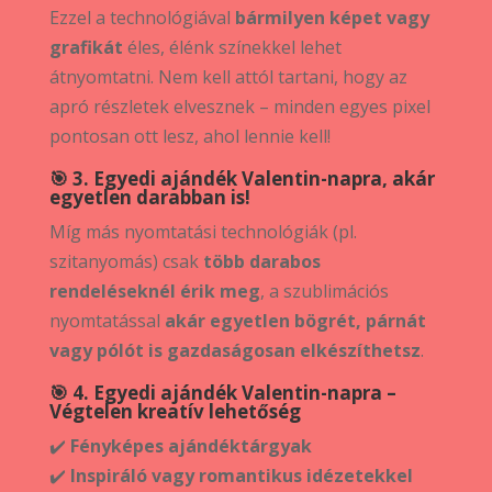
Ezzel a technológiával
bármilyen képet vagy
grafikát
éles, élénk színekkel lehet
átnyomtatni. Nem kell attól tartani, hogy az
apró részletek elvesznek – minden egyes pixel
pontosan ott lesz, ahol lennie kell!
🎯 3. Egyedi ajándék Valentin-napra, akár
egyetlen darabban is!
Míg más nyomtatási technológiák (pl.
szitanyomás) csak
több darabos
rendeléseknél érik meg
, a szublimációs
nyomtatással
akár egyetlen bögrét, párnát
vagy pólót is gazdaságosan elkészíthetsz
.
🎯 4. Egyedi ajándék Valentin-napra –
Végtelen kreatív lehetőség
✔️
Fényképes ajándéktárgyak
✔️
Inspiráló vagy romantikus idézetekkel