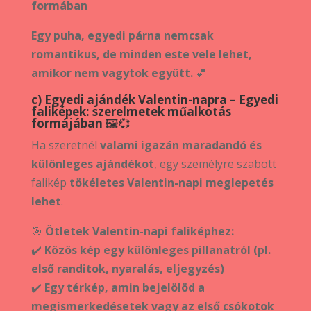
formában
Egy puha, egyedi párna nemcsak
romantikus, de minden este vele lehet,
amikor nem vagytok együtt.
💕
c) Egyedi ajándék Valentin-napra – Egyedi
faliképek: szerelmetek műalkotás
formájában
🖼️💞
Ha szeretnél
valami igazán maradandó és
különleges ajándékot
, egy személyre szabott
falikép
tökéletes Valentin-napi meglepetés
lehet
.
🎯
Ötletek Valentin-napi faliképhez:
✔️
Közös kép egy különleges pillanatról (pl.
első randitok, nyaralás, eljegyzés)
✔️
Egy térkép, amin bejelölöd a
megismerkedésetek vagy az első csókotok