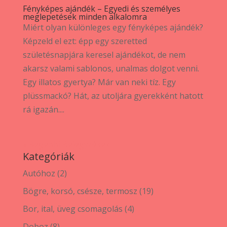
Fényképes ajándék – Egyedi és személyes
meglepetések minden alkalomra
Miért olyan különleges egy fényképes ajándék?
Képzeld el ezt: épp egy szeretted
születésnapjára keresel ajándékot, de nem
akarsz valami sablonos, unalmas dolgot venni.
Egy illatos gyertya? Már van neki tíz. Egy
plüssmackó? Hát, az utoljára gyerekként hatott
rá igazán....
« Régebbi Bejegyzések
Kategóriák
2
Autóhoz
2
termék
19
Bögre, korsó, csésze, termosz
19
termék
4
Bor, ital, üveg csomagolás
4
termék
8
Doboz
8