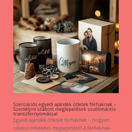
Szenzációs egyedi ajándék ötletek férfiaknak –
Személyre szabott meglepetések szublimációs
transzfernyomással
Egyedi ajándék ötletek férfiaknak – Hogyan
válassz tökéletes meglepetést? A férfiaknak