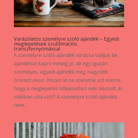
Varázslatos személyre szóló ajándék – Egyedi
meglepetések szublimációs
transzfernyomással
A személyre szóló ajándék varázsa Valljuk be,
ajándékot kapni mindig jó, de egy igazán
személyes, egyedi ajándék még nagyobb
örömöt okoz. Hiszen ki ne szeretné azt érezni,
hogy a meglepetés kifejezetten neki készült, és
valóban róla szól? A személyre szóló ajándék
nem...