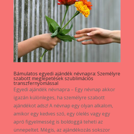
Bámulatos egyedi ajándék névnapra: Személyre
szabott meglepetések szublimációs
transzfernyomással
Egyedi ajándék névnapra – Egy névnap akkor
igazán különleges, ha személyre szabott
ajándékot adsz! A névnap egy olyan alkalom,
amikor egy kedves szó, egy ölelés vagy egy
apró figyelmesség is boldoggá teheti az
ünnepeltet. Mégis, az ajándékozás sokszor