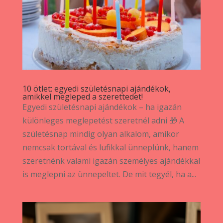
10 ötlet: egyedi születésnapi ajándékok,
amikkel megleped a szerettedet!
Egyedi születésnapi ajándékok – ha igazán
különleges meglepetést szeretnél adni 🎁 A
születésnap mindig olyan alkalom, amikor
nemcsak tortával és lufikkal ünneplünk, hanem
szeretnénk valami igazán személyes ajándékkal
is meglepni az ünnepeltet. De mit tegyél, ha a...