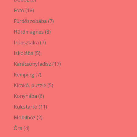
termék
18
Fotó
18
termék
7
Fürdőszobába
7
termék
8
Hűtőmágnes
8
termék
7
Íróasztalra
7
termék
5
Iskolába
5
termék
17
Karácsonyfadísz
17
termék
7
Kemping
7
termék
5
Kirakó, puzzle
5
termék
6
Konyhába
6
termék
11
Kulcstartó
11
termék
2
Mobilhoz
2
termék
4
Óra
4
termék