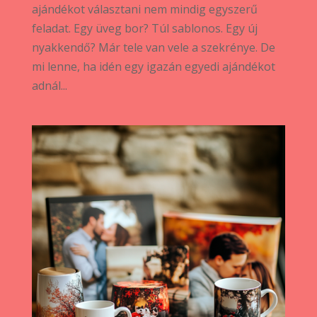
ajándékot választani nem mindig egyszerű
feladat. Egy üveg bor? Túl sablonos. Egy új
nyakkendő? Már tele van vele a szekrénye. De
mi lenne, ha idén egy igazán egyedi ajándékot
adnál...