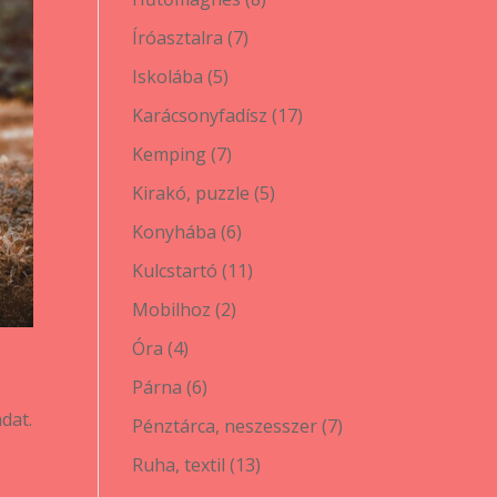
termék
7
Íróasztalra
7
termék
5
Iskolába
5
termék
17
Karácsonyfadísz
17
termék
7
Kemping
7
termék
5
Kirakó, puzzle
5
termék
6
Konyhába
6
termék
11
Kulcstartó
11
termék
2
Mobilhoz
2
termék
4
Óra
4
termék
6
Párna
6
termék
dat.
7
Pénztárca, neszesszer
7
termék
13
Ruha, textil
13
termék