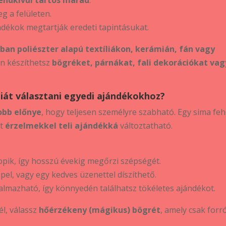
g a felületen.
ándékok megtartják eredeti tapintásukat.
ban poliészter alapú textíliákon, kerámián, fán vagy
én készíthetsz
bögréket, párnákat, fali dekorációkat vag
giát választani egyedi ajándékokhoz?
obb előnye
, hogy teljesen személyre szabható. Egy sima fe
tt
érzelmekkel teli ajándékká
változtatható.
pik, így hosszú évekig megőrzi szépségét.
pel, vagy egy kedves üzenettel díszíthető.
almazható, így könnyedén találhatsz tökéletes ajándékot.
l, válassz
hőérzékeny (mágikus) bögrét
, amely csak forr