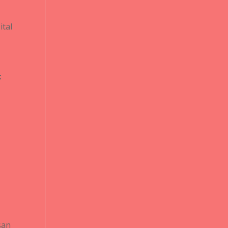
ital
t
san