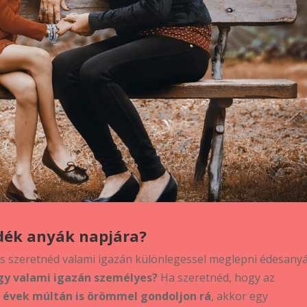
ndék anyák napjára?
és szeretnéd valami igazán különlegessel meglepni édesanyá
agy valami igazán személyes?
Ha szeretnéd, hogy az
és évek múltán is örömmel gondoljon rá
, akkor egy