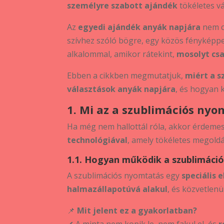
személyre szabott ajándék
tökéletes vá
Az
egyedi ajándék anyák napjára
nem c
szívhez szóló bögre, egy közös fényképpe
alkalommal, amikor rátekint,
mosolyt csa
Ebben a cikkben megmutatjuk,
miért a s
választások anyák napjára
, és hogyan 
1. Mi az a szublimációs nyo
Ha még nem hallottál róla, akkor érdeme
technológiával
, amely tökéletes megold
1.1. Hogyan működik a szublimáci
A szublimációs nyomtatás egy
speciális e
halmazállapotúvá alakul
, és közvetlenü
📌
Mit jelent ez a gyakorlatban?
✔ A minta nem kopik le, nem fakul el, és
r