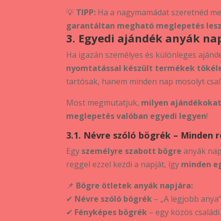
💡
TIPP:
Ha a nagymamádat szeretnéd me
garantáltan megható meglepetés les
3. Egyedi ajándék anyák nap
Ha igazán személyes és különleges ajánd
nyomtatással készült termékek tökéle
tartósak, hanem minden nap mosolyt csal
Most megmutatjuk,
milyen ajándékokat
meglepetés valóban egyedi legyen
!
3.1. Névre szóló bögrék – Minden r
Egy
személyre szabott bögre
anyák napj
reggel ezzel kezdi a napját, így
minden eg
📌
Bögre ötletek anyák napjára:
✔
Névre szóló bögrék
– „A legjobb anya” 
✔
Fényképes bögrék
– egy közös családi