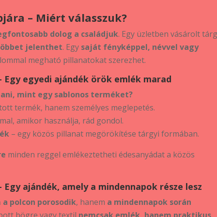
jára – Miért válasszuk?
egfontosabb dolog a családjuk
. Egy üzletben vásárolt tár
többet jelenthet
. Egy
saját fényképpel, névvel vagy
lommal megható pillanatokat szerezhet.
 – Egy egyedi ajándék örök emlék marad
tani, mint egy sablonos terméket?
ott termék, hanem személyes meglepetés.
al, amikor használja, rád gondol.
lék
– egy közös pillanat megörökítése tárgyi formában.
re
minden reggel emlékeztetheti édesanyádat a közös
 – Egy ajándék, amely a mindennapok része lesz
 a polcon porosodik
, hanem
a mindennapok során
bott bögre vagy textil
nemcsak emlék, hanem praktikus