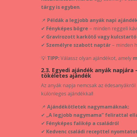
tárgy is egyben
.
📌
Példák a legjobb anyák napi ajándé
✔
Fényképes bögre
– minden reggeli káv
✔
Gravírozott karkötő vagy kulcstartó
✔
Személyre szabott naptár
– minden h
💡
TIPP:
Válassz olyan ajándékot, amely
m
2.3. Egyedi ajándék anyák napjá
tökéletes ajándék
Az anyák napja nemcsak az édesanyákról
különleges ajándékkal!
📌
Ajándékötletek nagymamáknak:
✔
„A legjobb nagymama” felirattal ell
✔
Fényképes falikép a családról
✔
Kedvenc családi recepttel nyomtato