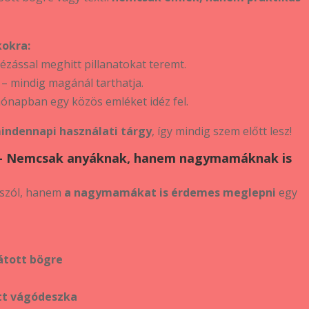
kokra:
ézással meghitt pillanatokat teremt.
– mindig magánál tarthatja.
ónapban egy közös emléket idéz fel.
indennapi használati tárgy
, így mindig szem előtt lesz!
ra – Nemcsak anyáknak, hanem nagymamáknak is
 szól, hanem
a nagymamákat is érdemes meglepni
egy
átott bögre
tt vágódeszka