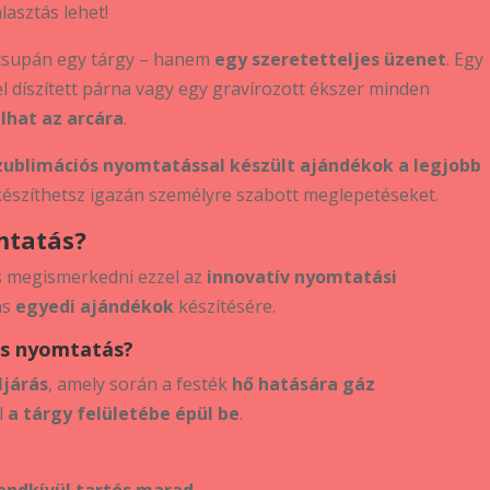
lasztás lehet!
supán egy tárgy – hanem
egy szeretetteljes üzenet
. Egy
l díszített párna vagy egy gravírozott ékszer minden
lhat az arcára
.
zublimációs nyomtatással készült ajándékok a legjobb
készíthetsz igazán személyre szabott meglepetéseket.
mtatás?
s megismerkedni ezzel az
innovatív nyomtatási
ás
egyedi ajándékok
készítésére.
ós nyomtatás?
ljárás
, amely során a festék
hő hatására gáz
l
a tárgy felületébe épül be
.
endkívül tartós marad
.