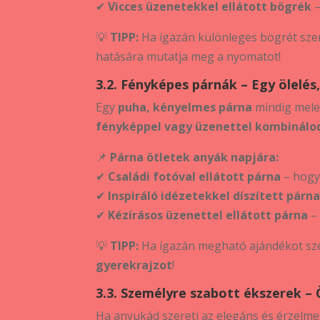
✔
Vicces üzenetekkel ellátott bögrék
–
💡
TIPP:
Ha igazán különleges bögrét szer
hatására mutatja meg a nyomatot!
3.2. Fényképes párnák – Egy ölelés
Egy
puha, kényelmes párna
mindig mele
fényképpel vagy üzenettel kombinálo
📌
Párna ötletek anyák napjára:
✔
Családi fotóval ellátott párna
– hogy 
✔
Inspiráló idézetekkel díszített párn
✔
Kézírásos üzenettel ellátott párna
– 
💡
TIPP:
Ha igazán megható ajándékot sze
gyerekrajzot
!
3.3. Személyre szabott ékszerek –
Ha anyukád szereti az elegáns és érzelm