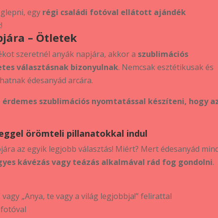
glepni, egy
régi családi fotóval ellátott ajándék
z
!
jára – Ötletek
ékot szeretnél anyák napjára, akkor a
szublimációs
tes választásnak bizonyulnak
. Nemcsak esztétikusak és
hatnak édesanyád arcára.
 érdemes szublimációs nyomtatással készíteni, hogy a
eggel örömteli pillanatokkal indul
ára az egyik legjobb választás! Miért? Mert édesanyád min
yes kávézás vagy teázás alkalmával rád fog gondolni
.
vagy „Anya, te vagy a világ legjobbja!” felirattal
 fotóval