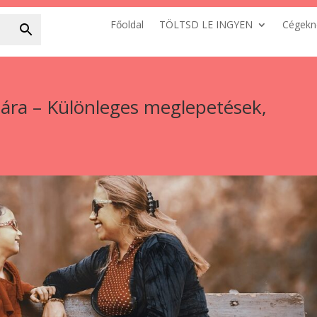
Főoldal
TÖLTSD LE INGYEN
Cégekn
jára – Különleges meglepetések,