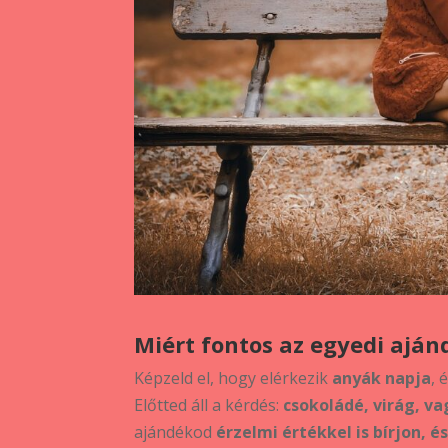
Miért fontos az egyedi ajá
Képzeld el, hogy elérkezik
anyák napja
, 
Előtted áll a kérdés:
csokoládé, virág, v
ajándékod
érzelmi értékkel is bírjon, 