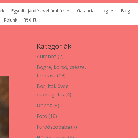
ek
Egyedi ajándék webáruház
Garancia
Jog
Blog
Rólunk
0 Ft
Kategóriák
2
Autóhoz
2
termék
Bögre, korsó, csésze,
19
termosz
19
termék
Bor, ital, üveg
4
csomagolás
4
termék
8
Doboz
8
termék
18
Fotó
18
termék
7
Fürdőszobába
7
termék
8
Hűtőmágnes
8