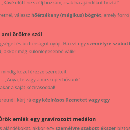
 „Kávé előtt ne szólj hozzám, csak ha ajándékot hoztál”
etnél, válassz
hőérzékeny (mágikus) bögrét
, amely forró 
, ami örökre szól
gséget és biztonságot nyújt. Ha ezt egy
személyre szabot
d
, akkor még különlegesebbé válik!
mindig közel érezze szeretteit
a
– „Anya, te vagy a mi szuperhősünk”
akár a saját kézírásoddal!
retnél, kérj rá
egy kézírásos üzenetet vagy egy
 Örök emlék egy gravírozott medálon
es ajándékokat, akkor egy
személyre szabott ékszer
bizto