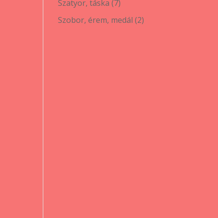
7
Szatyor, táska
7
termék
2
Szobor, érem, medál
2
termék