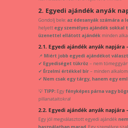
2. Egyedi ajándék anyák nap
Gondolj bele:
az édesanyák számára a l
helyett
egy személyes ajándék sokkal 
üzenettel ellátott ajándék
minden alka
2.1. Egyedi ajándék anyák napjára
📌
Miért jobb egyedi ajándékot válasz
✔
Egyediséget tükröz
– nem tömeggyárt
✔
Érzelmi értékkel bír
– minden alkalomm
✔
Nem csak egy tárgy, hanem egy em
💡
TIPP:
Egy
fényképes párna vagy bög
pillanataitokra!
2.2. Egyedi ajándék anyák napjára
Egy jól megválasztott egyedi ajándék
nem
használatban marad
. Egy személyre sza