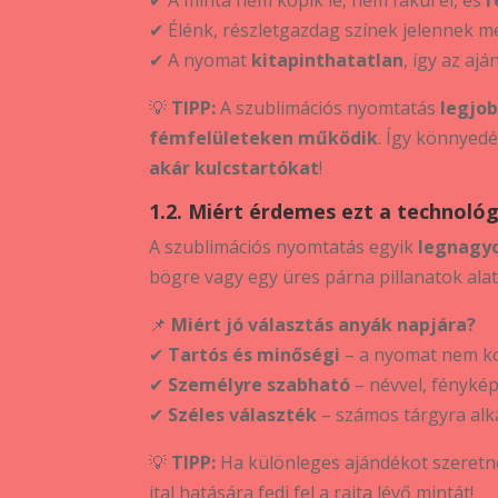
✔ Élénk, részletgazdag színek jelennek me
✔ A nyomat
kitapinthatatlan
, így az aj
💡
TIPP:
A szublimációs nyomtatás
legjob
fémfelületeken működik
. Így könnyed
akár kulcstartókat
!
1.2. Miért érdemes ezt a technoló
A szublimációs nyomtatás egyik
legnagy
bögre vagy egy üres párna pillanatok ala
📌
Miért jó választás anyák napjára?
✔
Tartós és minőségi
– a nyomat nem ko
✔
Személyre szabható
– névvel, fénykép
✔
Széles választék
– számos tárgyra alk
💡
TIPP:
Ha különleges ajándékot szeretné
ital hatására fedi fel a rajta lévő mintát!