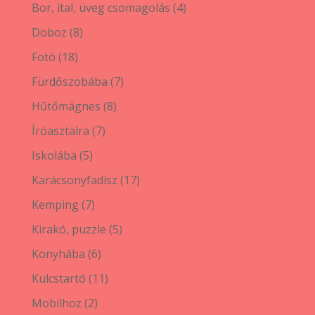
termék
4
Bor, ital, üveg csomagolás
4
termék
8
Doboz
8
termék
18
Fotó
18
termék
7
Fürdőszobába
7
termék
8
Hűtőmágnes
8
termék
7
Íróasztalra
7
termék
5
Iskolába
5
termék
17
Karácsonyfadísz
17
termék
7
Kemping
7
termék
5
Kirakó, puzzle
5
termék
6
Konyhába
6
termék
11
Kulcstartó
11
termék
2
Mobilhoz
2