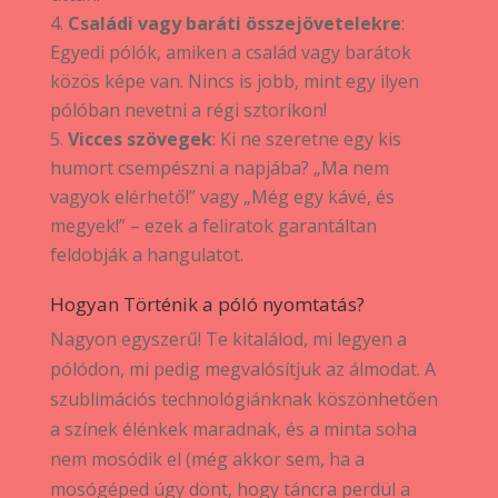
Családi vagy baráti összejövetelekre
:
Egyedi pólók, amiken a család vagy barátok
közös képe van. Nincs is jobb, mint egy ilyen
pólóban nevetni a régi sztorikon!
Vicces szövegek
: Ki ne szeretne egy kis
humort csempészni a napjába? „Ma nem
vagyok elérhető!” vagy „Még egy kávé, és
megyek!” – ezek a feliratok garantáltan
feldobják a hangulatot.
Hogyan Történik a póló nyomtatás?
Nagyon egyszerű! Te kitalálod, mi legyen a
pólódon, mi pedig megvalósítjuk az álmodat. A
szublimációs technológiánknak köszönhetően
a színek élénkek maradnak, és a minta soha
nem mosódik el (még akkor sem, ha a
mosógéped úgy dönt, hogy táncra perdül a