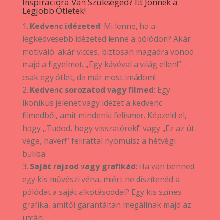
Inspirációra Van Szükséged? Itt Jönnek a
Legjobb Ötletek!
Kedvenc idézeted
: Mi lenne, ha a
legkedvesebb idézeted lenne a pólódon? Akár
motiváló, akár vicces, biztosan magadra vonod
majd a figyelmet. „Egy kávéval a világ ellen!” -
csak egy ötlet, de már most imádom!
Kedvenc sorozatod vagy filmed
: Egy
ikonikus jelenet vagy idézet a kedvenc
filmedből, amit mindenki felismer. Képzeld el,
hogy „Tudod, hogy visszatérek!” vagy „Ez az út
vége, haver!” felirattal nyomulsz a hétvégi
buliba.
Saját rajzod vagy grafikád
: Ha van benned
egy kis művészi véna, miért ne díszítenéd a
pólódat a saját alkotásoddal? Egy kis színes
grafika, amitől garantáltan megállnak majd az
utcán.