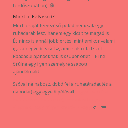
fürdőszobában). 😁
Miért Jó Ez Neked?
Mert a saját tervezésű pólód nemcsak egy
ruhadarab lesz, hanem egy kicsit te magad is.
És nincs is annál jobb érzés, mint amikor valami
igazán egyedit viselsz, ami csak rólad szól.
Ráadásul ajándéknak is szuper ötlet – ki ne
örülne egy ilyen személyre szabott
ajándéknak?
Szóval ne habozz, dobd fel a ruhatáradat (és a
napodat) egy egyedi pólóval!
Legyél te a divat
királya (vagy királynője), és mutasd meg a
világnak, hogy milyen kreatív is vagy!
🎨👕👑