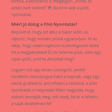
boltba, a pénztáros is megjegyzi: „Hűha, ez
aztán nem semmi!” 😎 Na erre való a póló
nyomtatás.
Miért jó dolog a Póló Nyomtatás?
Képzeld el, hogy ott állsz a tükör előtt, és
rájössz, hogy minden pólód ugyanolyan. Itt az
ideje, hogy valami egészen különlegessel dobd
fel a megjelenésed! És mi lehetne jobb, mint egy
olyan póló, amit te álmodtál meg?
Legyen szó egy vicces szövegről, amitől
mindenki mosolyogva indul a napnak, vagy egy
menő grafikáról, ami kifejezi a stílusod, a póló
nyomtatás a megoldás! Miért hagynád, hogy
mások mondják meg, mit viselj, ha te is lehetsz
a saját divatterveződ?