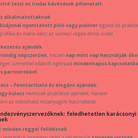
tté teszi az irodai kávézások pillanatait
.
 az alkalmazottaknak
dizájnnal nyomtatott póló vagy pulóver
egyedi és prakti
 grafika és máris kész az ünnepi céges dress code!
ékezetes ajándék
mindig népszerűek
, hiszen
nap mint nap használják őke
céges üzenettel ellátott egérpad
mindennapos kapcsolatb
és partnerekkel
.
acs – Fenntartható és elegáns ajándék
agy kulacs
nemcsak praktikus ajándék, hanem
nteni az eldobható műanyagok használatát.
endezvényszervezőknek: feledhetetlen karácsonyi
nek
t minden reggel felidéznek
gy tematikus esemény után a résztvevők
szívesen visznek