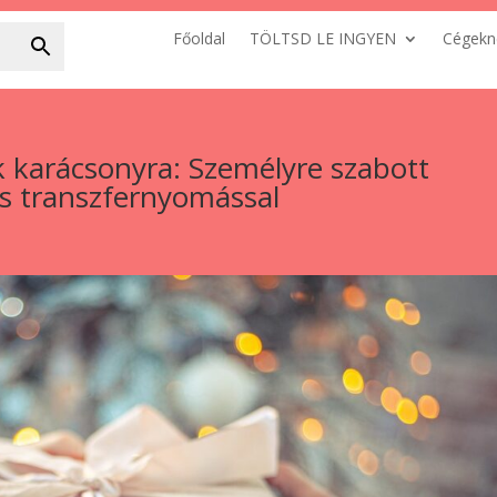
Főoldal
TÖLTSD LE INGYEN
Cégekn
k karácsonyra: Személyre szabott
s transzfernyomással​