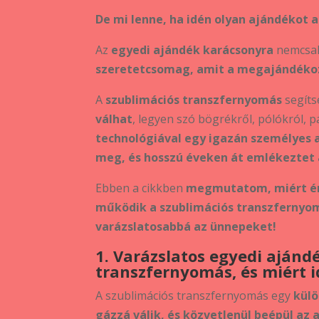
De mi lenne, ha idén olyan ajándékot 
Az
egyedi ajándék karácsonyra
nemcsak
szeretetcsomag, amit a megajándéko
A
szublimációs transzfernyomás
segíts
válhat
, legyen szó bögrékről, pólókról, 
technológiával egy igazán személyes a
meg, és hosszú éveken át emlékeztet a
Ebben a cikkben
megmutatom, miért ér
működik a szublimációs transzfernyom
varázslatosabbá az ünnepeket!
1. Varázslatos egyedi ajánd
transzfernyomás, és miért 
A szublimációs transzfernyomás egy
külö
gázzá válik, és közvetlenül beépül az