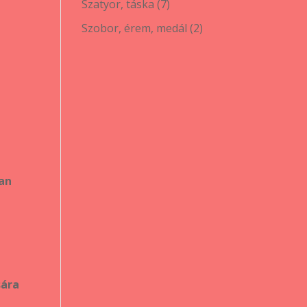
7
Szatyor, táska
7
termék
2
Szobor, érem, medál
2
termék
an
sára