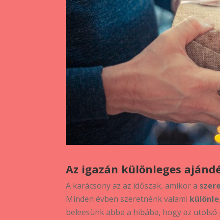
Az igazán különleges ajánd
A karácsony az az időszak, amikor a
szere
Minden évben szeretnénk valami
különle
beleesünk abba a hibába, hogy az utolsó