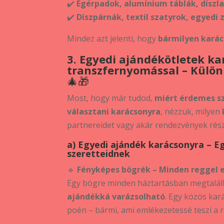
✔️
Egérpadok, alumínium táblák, díszl
✔️
Díszpárnák, textil szatyrok, egyedi 
Mindez azt jelenti, hogy
bármilyen kará
3. Egyedi ajándékötletek k
transzfernyomással – Külön
🎄🎁
Most, hogy már tudod,
miért érdemes s
választani karácsonyra
, nézzük, milyen
partnereidet vagy akár rendezvények rész
a) Egyedi ajándék karácsonyra – E
szeretteidnek
🔹
Fényképes bögrék – Minden reggel 
Egy bögre minden háztartásban megtalál
ajándékká varázsolható
. Egy közös kará
poén – bármi, ami emlékezetessé teszi a r