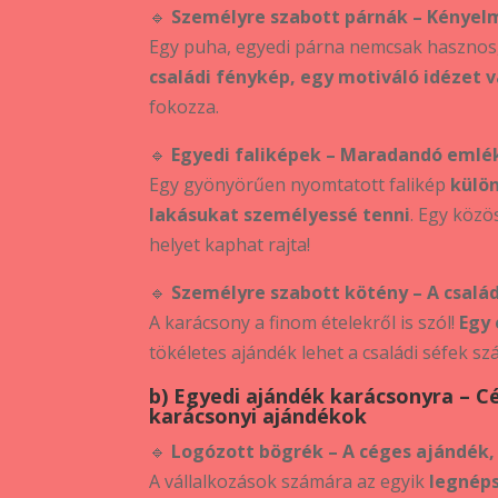
🔹
Személyre szabott párnák – Kényelm
Egy puha, egyedi párna nemcsak haszno
családi fénykép, egy motiváló idézet 
fokozza.
🔹
Egyedi faliképek – Maradandó emlé
Egy gyönyörűen nyomtatott falikép
külön
lakásukat személyessé tenni
. Egy közö
helyet kaphat rajta!
🔹
Személyre szabott kötény – A csalá
A karácsony a finom ételekről is szól!
Egy 
tökéletes ajándék lehet a családi séfek sz
b) Egyedi ajándék karácsonyra – C
karácsonyi ajándékok
🔹
Logózott bögrék – A céges ajándék,
A vállalkozások számára az egyik
legnép