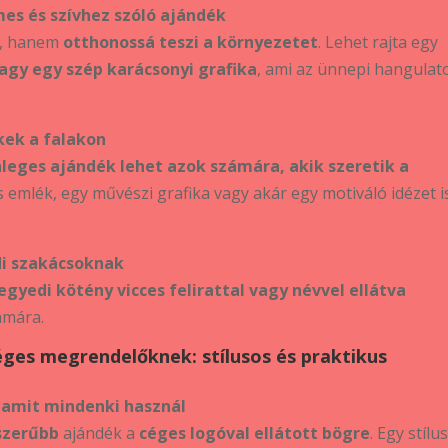
es és szívhez szóló ajándék
s, hanem
otthonossá teszi a környezetet
. Lehet rajta egy
vagy egy szép karácsonyi grafika
, ami az ünnepi hangulat
kek a falakon
leges ajándék lehet azok számára, akik szeretik a
s emlék, egy művészi grafika vagy akár egy motiváló idézet i
di szakácsoknak
egyedi kötény vicces felirattal vagy névvel ellátva
ámára.
éges megrendelőknek: stílusos és praktikus
 amit mindenki használ
szerűbb
ajándék a
céges logóval ellátott bögre
. Egy stílu