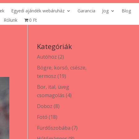
ek
Egyedi ajándék webáruház
Garancia
Jog
Blog
Rólunk
0 Ft
Kategóriák
2
Autóhoz
2
termék
Bögre, korsó, csésze,
19
termosz
19
termék
Bor, ital, üveg
4
csomagolás
4
termék
8
Doboz
8
termék
18
Fotó
18
termék
7
Fürdőszobába
7
termék
8
Hűtőmágnes
8