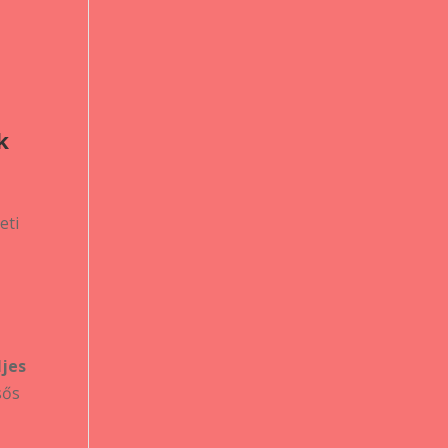
k
eti
ljes
sős