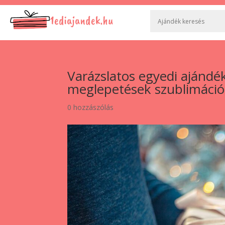
Varázslatos egyedi ajándé
meglepetések szublimáció
0 hozzászólás