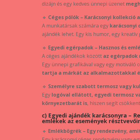
dizájn és egy kedves ünnepi üzenet
meghi
🔹
Céges pólók – Karácsonyi kollekció
A munkatársak számára egy
karácsonyi 
ajándék lehet. Egy kis humor, egy kreatív
🔹
Egyedi egérpadok – Hasznos és eml
A céges ajándékok között
az egérpadok 
Egy ünnepi grafikával vagy egy motiváló 
tartja a márkát az alkalmazottakkal 
🔹
Személyre szabott termosz vagy kul
Egy
logóval ellátott, egyedi termosz v
környezetbarát is
, hiszen segít csökke
c) Egyedi ajándék karácsonyra – R
emlékek az események résztvevői
🔹
Emlékbögrék – Egy rendezvény, ami
Egy karácsonyi céges rendezvény vagy e