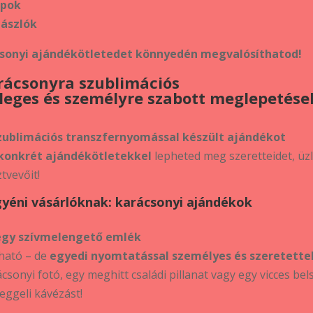
apok
zászlók
csonyi ajándékötletedet könnyedén megvalósíthatod!
arácsonyra szublimációs
leges és személyre szabott meglepetése
zublimációs transzfernyomással készült ajándékot
konkrét ajándékötletekkel
lepheted meg szeretteidet, üzl
tvevőit!
gyéni vásárlóknak: karácsonyi ajándékok
egy szívmelengető emlék
ható – de
egyedi nyomtatással személyes és szeretette
csonyi fotó, egy meghitt családi pillanat vagy egy vicces bel
eggeli kávézást!