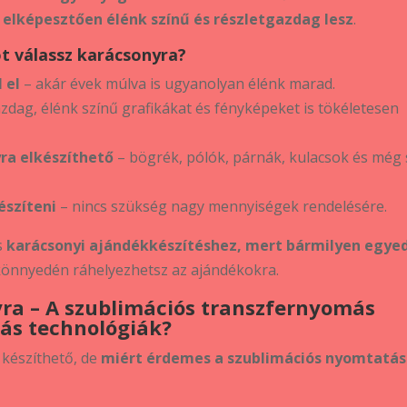
 elképesztően élénk színű és részletgazdag lesz
.
t válassz karácsonyra?
 el
– akár évek múlva is ugyanolyan élénk marad.
zdag, élénk színű grafikákat és fényképeket is tökéletesen
ra elkészíthető
– bögrék, pólók, párnák, kulacsok és még
észíteni
– nincs szükség nagy mennyiségek rendelésére.
s
karácsonyi ajándékkészítéshez, mert bármilyen egyed
önnyedén ráhelyezhetsz az ajándékokra.
yra – A szublimációs transzfernyomás
más technológiák?
 készíthető, de
miért érdemes a szublimációs nyomtatás