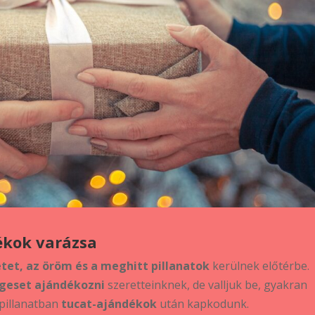
ékok varázsa
tet, az öröm és a meghitt pillanatok
kerülnek előtérbe.
geset ajándékozni
szeretteinknek, de valljuk be, gyakran
 pillanatban
tucat-ajándékok
után kapkodunk.