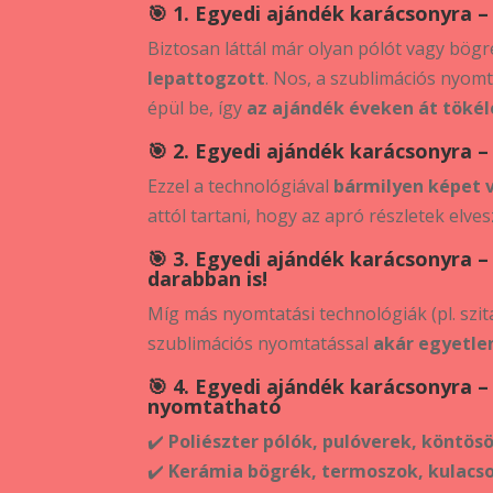
🎯 1. Egyedi ajándék karácsonyra 
Biztosan láttál már olyan pólót vagy bögr
lepattogzott
. Nos, a szublimációs nyom
épül be, így
az ajándék éveken át töké
🎯 2. Egyedi ajándék karácsonyra –
Ezzel a technológiával
bármilyen képet 
attól tartani, hogy az apró részletek elve
🎯 3. Egyedi ajándék karácsonyra 
darabban is!
Míg más nyomtatási technológiák (pl. sz
szublimációs nyomtatással
akár egyetle
🎯 4. Egyedi ajándék karácsonyra 
nyomtatható
✔️
Poliészter pólók, pulóverek, köntös
✔️
Kerámia bögrék, termoszok, kulacs