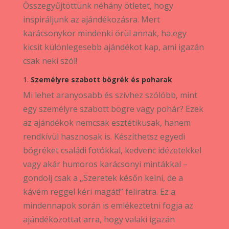
Összegyűjtöttünk néhány ötletet, hogy
inspiráljunk az ajándékozásra. Mert
karácsonykor mindenki örül annak, ha egy
kicsit különlegesebb ajándékot kap, ami igazán
csak neki szól!
1.
Személyre szabott bögrék és poharak
Mi lehet aranyosabb és szívhez szólóbb, mint
egy személyre szabott bögre vagy pohár? Ezek
az ajándékok nemcsak esztétikusak, hanem
rendkívül hasznosak is. Készíthetsz egyedi
bögréket családi fotókkal, kedvenc idézetekkel
vagy akár humoros karácsonyi mintákkal –
gondolj csak a „Szeretek későn kelni, de a
kávém reggel kéri magát!” feliratra. Ez a
mindennapok során is emlékeztetni fogja az
ajándékozottat arra, hogy valaki igazán