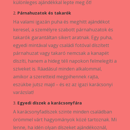
különleges ajándékkal lepte meg őt!
2.
Párnahuzatok és takarók
Ha valami igazán puha és meghitt ajándékot
keresel, a személyre szabott párnahuzatok és
takarók garantáltan sikert aratnak. Egy puha,
egyedi mintával vagy családi fotóval díszített
párnahuzat vagy takaró nemcsak a kanapét
díszíti, hanem a hideg téli napokon felmelegíti a
szíveket is. Ráadásul minden alkalommal,
amikor a szeretteid megpihennek rajta,
eszükbe jutsz majd – és ez az igazi karácsonyi
varázslat!
3.
Egyedi díszek a karácsonyfára
A karácsonyfadíszek szinte minden családban
örömmel várt hagyományok közé tartoznak. Mi
lenne, ha idén olyan díszeket ajándékoznál,