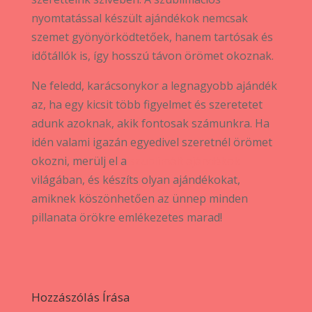
nyomtatással készült ajándékok nemcsak
szemet gyönyörködtetőek, hanem tartósak és
időtállók is, így hosszú távon örömet okoznak.
Ne feledd, karácsonykor a legnagyobb ajándék
az, ha egy kicsit több figyelmet és szeretetet
adunk azoknak, akik fontosak számunkra. Ha
idén valami igazán egyedivel szeretnél örömet
okozni, merülj el a
szublimált ajándékok
világában, és készíts olyan ajándékokat,
amiknek köszönhetően az ünnep minden
pillanata örökre emlékezetes marad!
Hozzászólás Írása