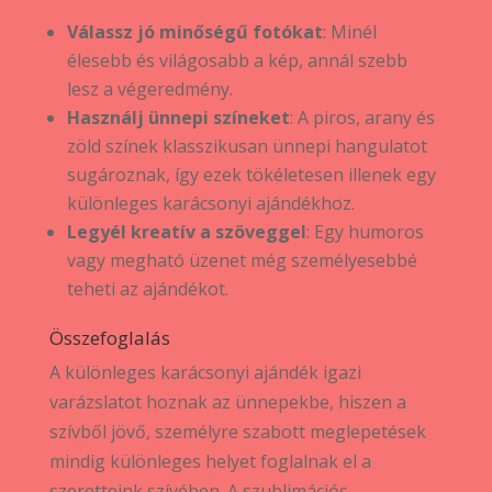
Válassz jó minőségű fotókat
: Minél
élesebb és világosabb a kép, annál szebb
lesz a végeredmény.
Használj ünnepi színeket
: A piros, arany és
zöld színek klasszikusan ünnepi hangulatot
sugároznak, így ezek tökéletesen illenek egy
különleges karácsonyi ajándékhoz.
Legyél kreatív a szöveggel
: Egy humoros
vagy megható üzenet még személyesebbé
teheti az ajándékot.
Összefoglalás
A különleges karácsonyi ajándék igazi
varázslatot hoznak az ünnepekbe, hiszen a
szívből jövő, személyre szabott meglepetések
mindig különleges helyet foglalnak el a
szeretteink szívében. A szublimációs