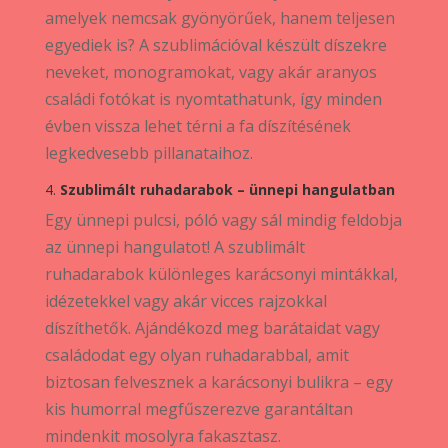
amelyek nemcsak gyönyörűek, hanem teljesen
egyediek is? A szublimációval készült díszekre
neveket, monogramokat, vagy akár aranyos
családi fotókat is nyomtathatunk, így minden
évben vissza lehet térni a fa díszítésének
legkedvesebb pillanataihoz.
4.
Szublimált ruhadarabok – ünnepi hangulatban
Egy ünnepi pulcsi, póló vagy sál mindig feldobja
az ünnepi hangulatot! A szublimált
ruhadarabok különleges karácsonyi mintákkal,
idézetekkel vagy akár vicces rajzokkal
díszíthetők. Ajándékozd meg barátaidat vagy
családodat egy olyan ruhadarabbal, amit
biztosan felvesznek a karácsonyi bulikra – egy
kis humorral megfűszerezve garantáltan
mindenkit mosolyra fakasztasz.