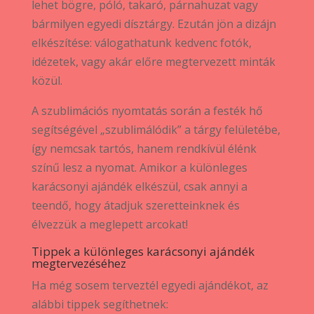
lehet bögre, póló, takaró, párnahuzat vagy
bármilyen egyedi dísztárgy. Ezután jön a dizájn
elkészítése: válogathatunk kedvenc fotók,
idézetek, vagy akár előre megtervezett minták
közül.
A szublimációs nyomtatás során a festék hő
segítségével „szublimálódik” a tárgy felületébe,
így nemcsak tartós, hanem rendkívül élénk
színű lesz a nyomat. Amikor a különleges
karácsonyi ajándék elkészül, csak annyi a
teendő, hogy átadjuk szeretteinknek és
élvezzük a meglepett arcokat!
Tippek a különleges karácsonyi ajándék
megtervezéséhez
Ha még sosem terveztél egyedi ajándékot, az
alábbi tippek segíthetnek: