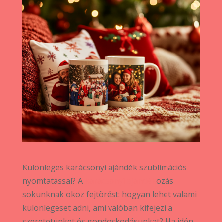
Különleges karácsonyi ajándék szublimációs
nyomtatással? A
karácsonyi ajándék
ozás
sokunknak okoz fejtörést: hogyan lehet valami
különlegeset adni, ami valóban kifejezi a
szeretetünket és gondoskodásunkat? Ha idén