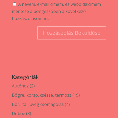
A nevem, e-mail címem, és weboldalcímem
mentése a böngészőben a következő
hozzászólásomhoz.
Kategóriák
2
Autóhoz
2
termék
19
Bögre, korsó, csésze, termosz
19
termék
4
Bor, ital, üveg csomagolás
4
termék
8
Doboz
8