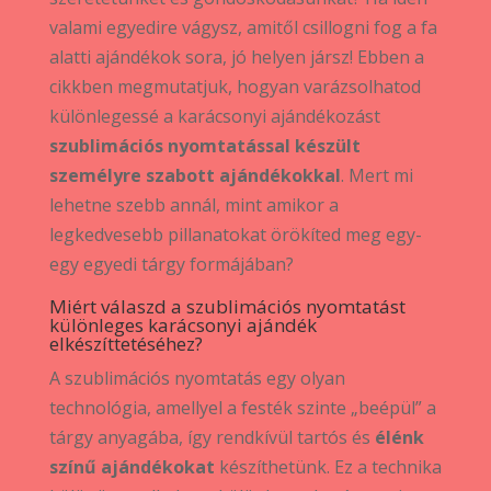
valami egyedire vágysz, amitől csillogni fog a fa
alatti ajándékok sora, jó helyen jársz! Ebben a
cikkben megmutatjuk, hogyan varázsolhatod
különlegessé a karácsonyi ajándékozást
szublimációs nyomtatással készült
személyre szabott ajándékokkal
. Mert mi
lehetne szebb annál, mint amikor a
legkedvesebb pillanatokat örökíted meg egy-
egy egyedi tárgy formájában?
Miért válaszd a szublimációs nyomtatást
különleges karácsonyi ajándék
elkészíttetéséhez?
A szublimációs nyomtatás egy olyan
technológia, amellyel a festék szinte „beépül” a
tárgy anyagába, így rendkívül tartós és
élénk
színű ajándékokat
készíthetünk. Ez a technika