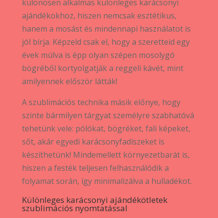
különösen alkalmas különleges karácsonyi
ajándékokhoz, hiszen nemcsak esztétikus,
hanem a mosást és mindennapi használatot is
jól bírja. Képzeld csak el, hogy a szeretteid egy
évek múlva is épp olyan szépen mosolygó
bögréből kortyolgatják a reggeli kávét, mint
amilyennek először látták!
A szublimációs technika másik előnye, hogy
szinte bármilyen tárgyat személyre szabhatóvá
tehetünk vele: pólókat, bögréket, fali képeket,
sőt, akár egyedi karácsonyfadíszeket is
készíthetünk! Mindemellett környezetbarát is,
hiszen a festék teljesen felhasználódik a
folyamat során, így minimalizálva a hulladékot.
Különleges karácsonyi ajándékötletek
szublimációs nyomtatással