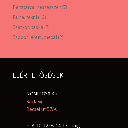
termék
7
Pénztárca, neszesszer
7
termék
13
Ruha, textil
13
termék
7
Szatyor, táska
7
termék
2
Szobor, érem, medál
2
termék
ELÉRHETŐSÉGEK
NONITO30 Kft
Ráckeve
Becsei út 57/A
H-P: 10-12 és 14-17 óráig