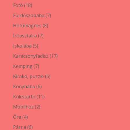
termék
18
Fotó
18
termék
7
Fürdőszobába
7
termék
8
Hűtőmágnes
8
termék
7
Íróasztalra
7
termék
5
Iskolába
5
termék
17
Karácsonyfadísz
17
termék
7
Kemping
7
termék
5
Kirakó, puzzle
5
termék
6
Konyhába
6
termék
11
Kulcstartó
11
termék
2
Mobilhoz
2
termék
4
Óra
4
termék
6
Párna
6