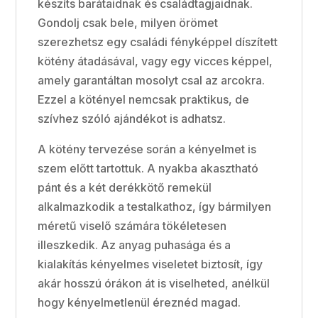
készíts barátaidnak és családtagjaidnak.
Gondolj csak bele, milyen örömet
szerezhetsz egy családi fényképpel díszített
kötény átadásával, vagy egy vicces képpel,
amely garantáltan mosolyt csal az arcokra.
Ezzel a kötényel nemcsak praktikus, de
szívhez szóló ajándékot is adhatsz.
A kötény tervezése során a kényelmet is
szem előtt tartottuk. A nyakba akasztható
pánt és a két derékkötő remekül
alkalmazkodik a testalkathoz, így bármilyen
méretű viselő számára tökéletesen
illeszkedik. Az anyag puhasága és a
kialakítás kényelmes viseletet biztosít, így
akár hosszú órákon át is viselheted, anélkül
hogy kényelmetlenül éreznéd magad.