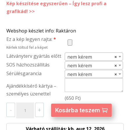
Kép készítése egyszerűen – Így lesz profi a
grafikád! >>
Webshop készlet info: Raktáron
Ez a kép legyen rajta:
*
Kérlek töltsd fel a képet
Látványterv gyártás előtt
nem kérem
×
SOS házhozszállítás
nem kérem
×
Sérülésgarancia
nem kérem
×
Ajándékkísérő kártya –
személyes üzenettel
(
650
Ft
)
Kötény
-
+
Kosárba teszem
felsőrésszel
fehér
Várható szállítás: kb. aug 12, 2026
színű