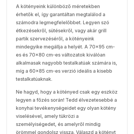
A kötényeink különböző méretekben
érhetők el, így garantáltan megtalálod a
számodra legmegfelelőbbet. Legyen szó
étkezésekről, sütésekről, vagy akár grill
partik szervezéséről, a kötényeink
mindegyike megállja a helyét. A 70x95 cm-
es és 70x80 cm-es változatok kiválóan
alkalmasak nagyobb testalkatúak számára is,
míg a 60x85 cm-es verzió ideális a kisebb
testalkatúaknak.
Ne hagyd, hogy a kötényed csak egy eszköz
legyen a főzés során! Tedd élvezetesebbé a
konyhai tevékenységeidet egy olyan kötény
viselésével, amely tükrözi a
személyiségedet, és amelyről mindig
örömmel gondolsz vissza. Válaszd a kötényt