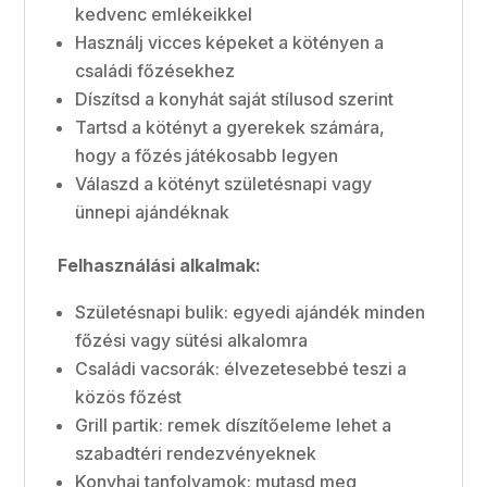
kedvenc emlékeikkel
Használj vicces képeket a kötényen a
családi főzésekhez
Díszítsd a konyhát saját stílusod szerint
Tartsd a kötényt a gyerekek számára,
hogy a főzés játékosabb legyen
Válaszd a kötényt születésnapi vagy
ünnepi ajándéknak
Felhasználási alkalmak:
Születésnapi bulik: egyedi ajándék minden
főzési vagy sütési alkalomra
Családi vacsorák: élvezetesebbé teszi a
közös főzést
Grill partik: remek díszítőeleme lehet a
szabadtéri rendezvényeknek
Konyhai tanfolyamok: mutasd meg