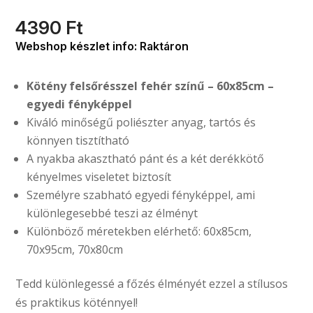
4390
Ft
Webshop készlet info: Raktáron
Kötény felsőrésszel fehér színű – 60x85cm –
egyedi fényképpel
Kiváló minőségű poliészter anyag, tartós és
könnyen tisztítható
A nyakba akasztható pánt és a két derékkötő
kényelmes viseletet biztosít
Személyre szabható egyedi fényképpel, ami
különlegesebbé teszi az élményt
Különböző méretekben elérhető: 60x85cm,
70x95cm, 70x80cm
Tedd különlegessé a főzés élményét ezzel a stílusos
és praktikus köténnyel!