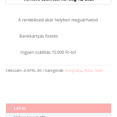
-
60x85cm
A rendelésed akár helyben megvárhatod.
-
egyedi
fényképpel
Bankkártyás fizetés
mennyiség
Ingyen szállítás 15.000 Ft-tól
Cikkszám:
d-APRL-60
Kategóriák:
Konyhába
,
Ruha, textil
Leírás