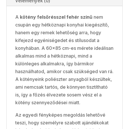
Vélemények (0)
A
kötény felsőrésszel fehér színű
nem
csupán egy hétköznapi konyhai kiegészítő,
hanem egy remek lehetőség arra, hogy
kifejezd egyéniségedet és stílusodat a
konyhában. A 60x85 cm-es mérete ideálisan
alkalmas mind a hétköznapi, mind a
különleges alkalmakra, így bármikor
használhatod, amikor csak szükséged van rá.
A kötényeink poliészter anyagból készültek,
ami nemcsak tartós, de könnyen tisztítható
is, így a főzés élvezete sosem vész el a
kötény szennyeződései miatt.
Az egyedi fényképes megoldás lehetővé
teszi, hogy személyre szabott ajándékokat