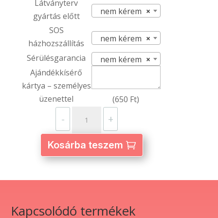
Látványterv
nem kérem
×
gyártás előtt
SOS
nem kérem
×
házhozszállítás
Sérülésgarancia
nem kérem
×
Ajándékkísérő
kártya – személyes
üzenettel
(
650
Ft
)
Kötény
-
+
felsőrésszel
fehér
Kosárba teszem
színű
-
60x85cm
-
egyedi
Kapcsolódó termékek
fényképpel