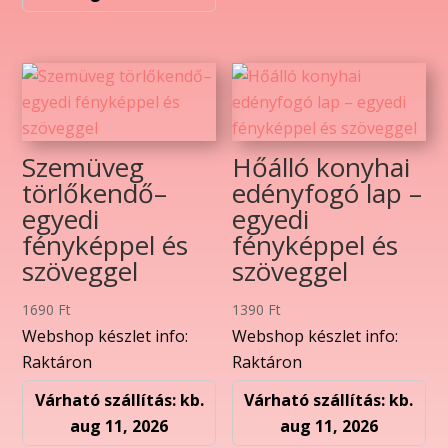
Szemüveg
Hőálló konyhai
törlőkendő–
edényfogó lap –
egyedi
egyedi
fényképpel és
fényképpel és
szöveggel
szöveggel
1690
Ft
1390
Ft
Webshop készlet info:
Webshop készlet info:
Raktáron
Raktáron
Várható szállítás: kb.
Várható szállítás: kb.
aug 11, 2026
aug 11, 2026