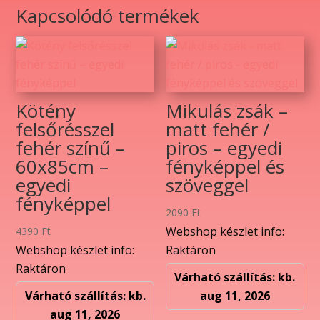
és
Kapcsolódó termékek
szöveggel
mennyiség
Kötény
Mikulás zsák –
felsőrésszel
matt fehér /
fehér színű –
piros – egyedi
60x85cm –
fényképpel és
egyedi
szöveggel
fényképpel
2090
Ft
Webshop készlet info:
4390
Ft
Webshop készlet info:
Raktáron
Raktáron
Várható szállítás: kb.
Várható szállítás: kb.
aug 11, 2026
aug 11, 2026