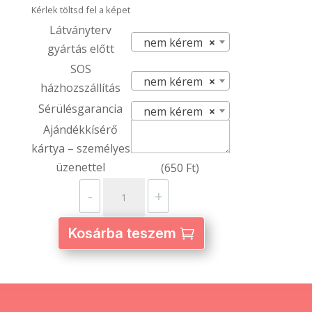
Kérlek töltsd fel a képet
Látványterv
nem kérem
×
gyártás előtt
SOS
nem kérem
×
házhozszállítás
Sérülésgarancia
nem kérem
×
Ajándékkísérő
kártya – személyes
üzenettel
(
650
Ft
)
Pincérkötény
-
+
90
cm
Kosárba teszem
hosszú
–
egyedi
fényképpel