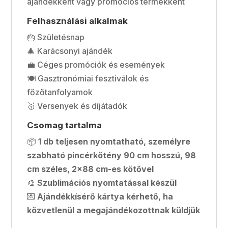
ajándékként vagy promóciós termékként
Felhasználási alkalmak
🎂 Születésnap
🎄 Karácsonyi ajándék
💼 Céges promóciók és események
🍽 Gasztronómiai fesztiválok és
főzőtanfolyamok
🥇 Versenyek és díjátadók
Csomag tartalma
📦
1 db teljesen nyomtatható, személyre
szabható pincérkötény 90 cm hosszú, 98
cm széles, 2×88 cm-es kötővel
🎨
Szublimációs nyomtatással készül
💌
Ajándékkísérő kártya kérhető, ha
közvetlenül a megajándékozottnak küldjük