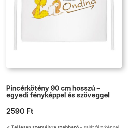
Pincérkötény 90 cm hosszú –
egyedi fényképpel és szöveggel
2590
Ft
✔
Teljesen személyre szabható
– saját fényképpel,