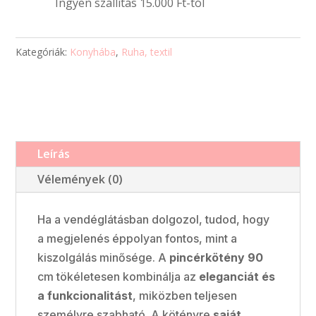
Ingyen szállítás 15.000 Ft-tól
szöveggel
mennyiség
Kategóriák:
Konyhába
,
Ruha, textil
Leírás
Vélemények (0)
Ha a vendéglátásban dolgozol, tudod, hogy
a megjelenés éppolyan fontos, mint a
kiszolgálás minősége. A
pincérkötény 90
cm tökéletesen kombinálja az
eleganciát és
a funkcionalitást
, miközben teljesen
személyre szabható. A kötényre
saját