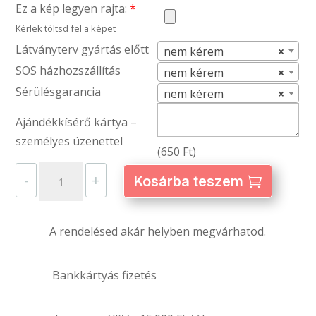
Ez a kép legyen rajta:
*
Kérlek töltsd fel a képet
Látványterv gyártás előtt
nem kérem
×
SOS házhozszállítás
nem kérem
×
Sérülésgarancia
nem kérem
×
Ajándékkísérő kártya –
személyes üzenettel
(
650
Ft
)
Pincérkötény
-
+
Kosárba teszem
90
cm
hosszú
A rendelésed akár helyben megvárhatod.
–
egyedi
Bankkártyás fizetés
fényképpel
és