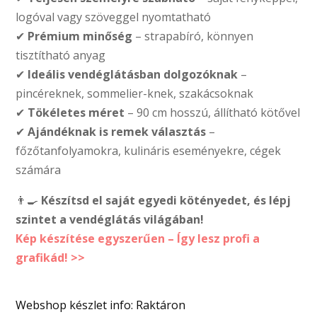
logóval vagy szöveggel nyomtatható
✔
Prémium minőség
– strapabíró, könnyen
tisztítható anyag
✔
Ideális vendéglátásban dolgozóknak
–
pincéreknek, sommelier-knek, szakácsoknak
✔
Tökéletes méret
– 90 cm hosszú, állítható kötővel
✔
Ajándéknak is remek választás
–
főzőtanfolyamokra, kulináris eseményekre, cégek
számára
👨‍🍳
Készítsd el saját egyedi kötényedet, és lépj
szintet a vendéglátás világában!
Kép készítése egyszerűen – Így lesz profi a
grafikád! >>
Webshop készlet info: Raktáron