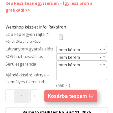
Kép készítése egyszerűen – Így lesz profi a
grafikád! >>
Webshop készlet info: Raktáron
Ez a kép legyen rajta:
*
Kérlek töltsd fel a képet
Látványterv gyártás előtt
nem kérem
×
SOS házhozszállítás
nem kérem
×
Sérülésgarancia
nem kérem
×
Ajándékkísérő kártya –
személyes üzenettel
(
650
Ft
)
Fém
-
+
Kosárba teszem
HOHOHO
karácsonyfadísz
Várható szállítás: kb. aug 11, 2026
–