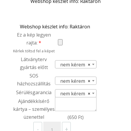
Webshop készlet info: Raktáron
Webshop készlet info: Raktáron
Ez a kép legyen
rajta:
*
Kérlek töltsd fel a képet
Látványterv
nem kérem
×
gyártás előtt
SOS
nem kérem
×
házhozszállítás
Sérülésgarancia
nem kérem
×
Ajándékkísérő
kártya – személyes
üzenettel
(
650
Ft
)
Fém
-
+