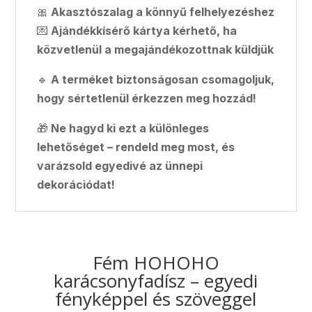
🎀
Akasztószalag a könnyű felhelyezéshez
💌
Ajándékkísérő kártya kérhető, ha
közvetlenül a megajándékozottnak küldjük
🔹
A terméket biztonságosan csomagoljuk,
hogy sértetlenül érkezzen meg hozzád!
🎁
Ne hagyd ki ezt a különleges
lehetőséget – rendeld meg most, és
varázsold egyedivé az ünnepi
dekorációdat!
Fém HOHOHO
karácsonyfadísz – egyedi
fényképpel és szöveggel