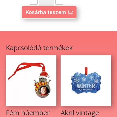
HOHOHO
karácsonyfadísz
Kosárba teszem
–
egyedi
fényképpel
és
szöveggel
Kapcsolódó termékek
mennyiség
Fém hóember
Akril vintage