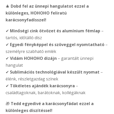
🎄
Dobd fel az ünnepi hangulatot ezzel a
különleges, HOHOHO feliratú
karácsonyfadísszel!
✔
Minőségi cink ötvözet és alumínium fémlap
–
tartós, időtálló dísz
✔
Egyedi fényképpel és szöveggel nyomtatható
–
személyre szabható emlék
✔
Vidám HOHOHO dizájn
– garantált ünnepi
hangulat
✔
Sublimációs technológiával készült nyomat
–
élénk, részletgazdag színek
✔
Tökéletes ajándék karácsonyra
–
családtagoknak, barátoknak, kollégáknak
🎁
Tedd egyedivé a karácsonyfádat ezzel a
különleges díszítéssel!