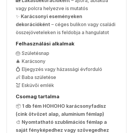
🏡
Lakásdekorációként
– ajtóra, ablakba
vagy polcra helyezve is mutatós
✨
Karácsonyi eseményeken
dekorációként
– céges bulikon vagy családi
összejöveteleken is feldobja a hangulatot
Felhasználási alkalmak
🎂 Születésnap
🎄 Karácsony
💍 Eljegyzés vagy házassági évforduló
👶 Baba születése
💒 Esküvői emlék
Csomag tartalma
📦
1 db fém HOHOHO karácsonyfadísz
(cink ötvözet alap, alumínium fémlap)
🎨
Nyomtatható szublimációs fémlap a
saját fényképedhez vagy szövegedhez