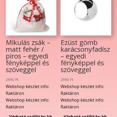
Mikulás zsák –
Ezüst gömb
matt fehér /
karácsonyfadísz
piros – egyedi
– egyedi
fényképpel és
fényképpel és
szöveggel
szöveggel
2990
Ft
2990
Ft
Webshop készlet info:
Webshop készlet info:
Raktáron
Raktáron
Webshop készlet info:
Webshop készlet info:
Raktáron
Raktáron
Várható szállítás: kb.
Várható szállítás: kb.