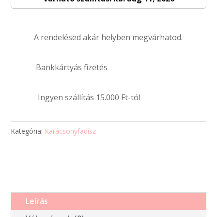
egyedi
fényképpel
A rendelésed akár helyben megvárhatod.
és
szöveggel
mennyiség
Bankkártyás fizetés
Ingyen szállítás 15.000 Ft-tól
Kategória:
Karácsonyfadísz
Leírás