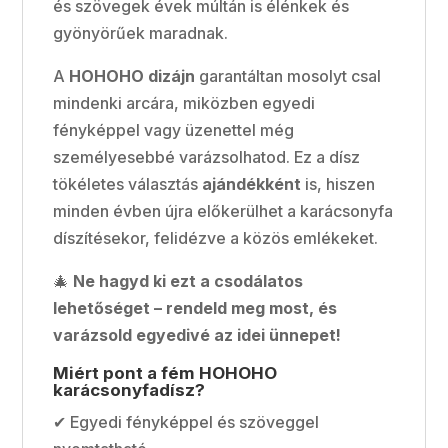
és szövegek évek múltán is élénkek és
gyönyörűek maradnak.
A
HOHOHO dizájn
garantáltan mosolyt csal
mindenki arcára, miközben egyedi
fényképpel vagy üzenettel még
személyesebbé varázsolhatod. Ez a dísz
tökéletes választás
ajándékként
is, hiszen
minden évben újra előkerülhet a karácsonyfa
díszítésekor, felidézve a közös emlékeket.
🎄
Ne hagyd ki ezt a csodálatos
lehetőséget – rendeld meg most, és
varázsold egyedivé az idei ünnepet!
Miért pont a fém HOHOHO
karácsonyfadísz?
✔ Egyedi fényképpel és szöveggel