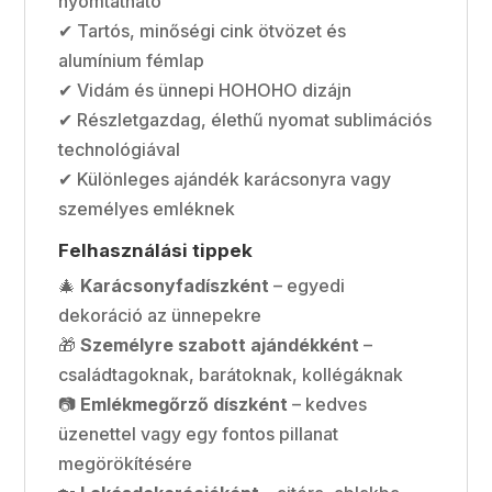
nyomtatható
✔ Tartós, minőségi cink ötvözet és
alumínium fémlap
✔ Vidám és ünnepi HOHOHO dizájn
✔ Részletgazdag, élethű nyomat sublimációs
technológiával
✔ Különleges ajándék karácsonyra vagy
személyes emléknek
Felhasználási tippek
🎄
Karácsonyfadíszként
– egyedi
dekoráció az ünnepekre
🎁
Személyre szabott ajándékként
–
családtagoknak, barátoknak, kollégáknak
📷
Emlékmegőrző díszként
– kedves
üzenettel vagy egy fontos pillanat
megörökítésére