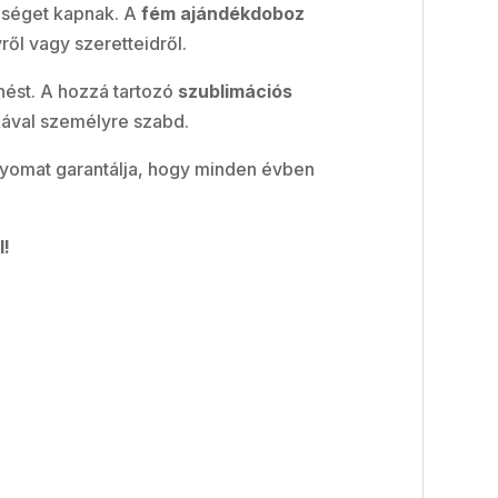
tőséget kapnak. A
fém ajándékdoboz
ől vagy szeretteidről.
enést. A hozzá tartozó
szublimációs
kával személyre szabd.
nyomat garantálja, hogy minden évben
l!