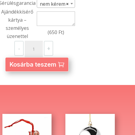
Sérülésgarancia
nem kérem
×
Ajándékkísérő
kártya –
személyes
(
650
Ft
)
üzenettel
Fém
-
+
ajándékdoboz
karácsonyfadísz
Kosárba teszem
–
egyedi
fényképpel
és
szöveggel
mennyiség