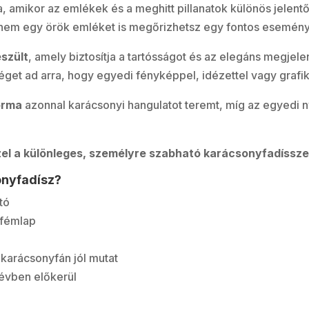
, amikor az emlékek és a meghitt pillanatok különös jelen
hanem egy örök emléket is megőrizhetsz egy fontos eseményr
szült
, amely biztosítja a tartósságot és az elegáns megjel
get ad arra, hogy egyedi fényképpel, idézettel vagy grafi
orma
azonnal karácsonyi hangulatot teremt, míg az egyedi 
el a különleges, személyre szabható karácsonyfadíssze
onyfadísz?
tó
 fémlap
karácsonyfán jól mutat
 évben előkerül