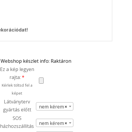
ekorációdat!
Webshop készlet info: Raktáron
Ez a kép legyen
rajta:
*
Kérlek töltsd fel a
képet
Látványterv
nem kérem
×
gyártás előtt
SOS
nem kérem
×
házhozszállítás