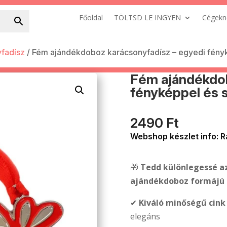
Főoldal
TÖLTSD LE INGYEN
Cégekn
fadísz
/ Fém ajándékdoboz karácsonyfadísz – egyedi fény
Fém ajándékdob
fényképpel és 
2490
Ft
Webshop készlet info: R
🎁
Tedd különlegessé az
ajándékdoboz formájú 
✔
Kiváló minőségű cink
elegáns