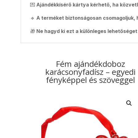
💌
Ajándékkísérő kártya kérhető, ha közvet
🔹
A terméket biztonságosan csomagoljuk, 
🎁
Ne hagyd ki ezt a különleges lehetőséget
Fém ajándékdoboz
karácsonyfadísz – egyedi
fényképpel és szöveggel