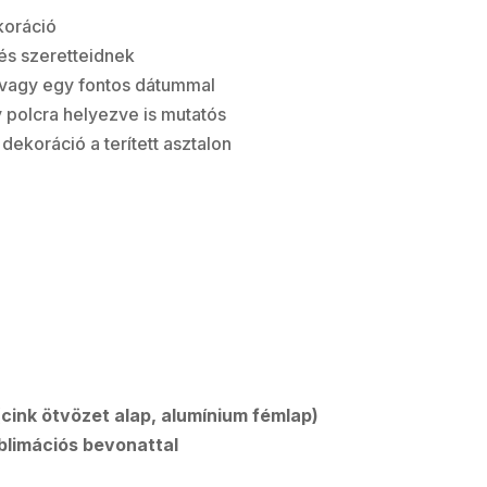
koráció
és szeretteidnek
l vagy egy fontos dátummal
y polcra helyezve is mutatós
dekoráció a terített asztalon
cink ötvözet alap, alumínium fémlap)
blimációs bevonattal