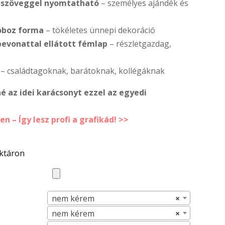
s szöveggel nyomtatható
– személyes ajándék és
oboz forma
– tökéletes ünnepi dekoráció
bevonattal ellátott fémlap
– részletgazdag,
– családtagoknak, barátoknak, kollégáknak
é az idei karácsonyt ezzel az egyedi
n – Így lesz profi a grafikád! >>
aktáron
nem kérem
×
nem kérem
×