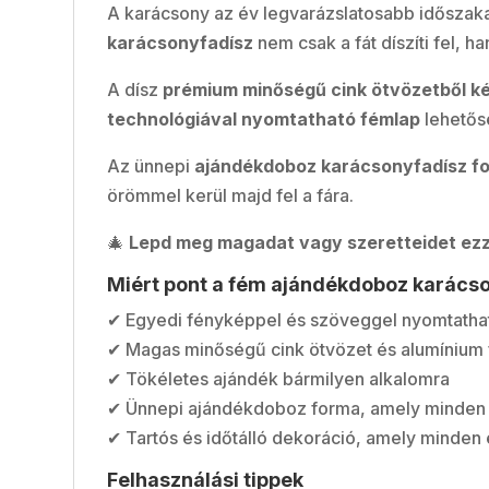
A karácsony az év legvarázslatosabb időszaka
karácsonyfadísz
nem csak a fát díszíti fel, 
A dísz
prémium minőségű cink ötvözetből ké
technológiával nyomtatható fémlap
lehetősé
Az ünnepi
ajándékdoboz karácsonyfadísz f
örömmel kerül majd fel a fára.
🎄
Lepd meg magadat vagy szeretteidet ezz
Miért pont a fém ajándékdoboz karács
✔ Egyedi fényképpel és szöveggel nyomtatha
✔ Magas minőségű cink ötvözet és alumínium
✔ Tökéletes ajándék bármilyen alkalomra
✔ Ünnepi ajándékdoboz forma, amely minden 
✔ Tartós és időtálló dekoráció, amely minden
Felhasználási tippek