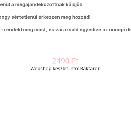
lenül a megajándékozottnak küldjük
hogy sértetlenül érkezzen meg hozzád!
 – rendeld meg most, és varázsold egyedivé az ünnepi d
2490
Ft
Webshop készlet info: Raktáron