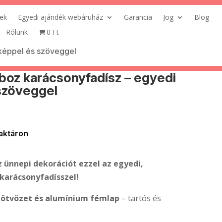
ek
Egyedi ajándék webáruház
Garancia
Jog
Blog
Rólunk
0 Ft
képpel és szöveggel
oz karácsonyfadísz – egyedi
szöveggel
aktáron
 ünnepi dekorációt ezzel az egyedi,
karácsonyfadísszel!
 ötvözet és alumínium fémlap
– tartós és