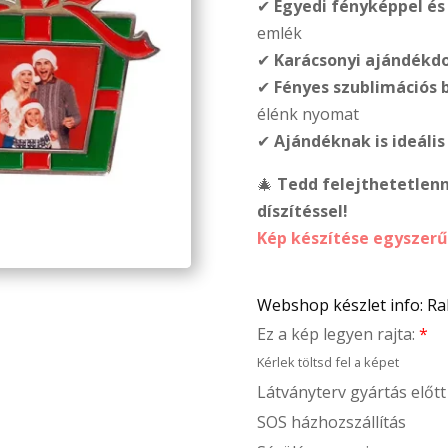
✔
Egyedi fényképpel é
emlék
✔
Karácsonyi ajándékd
✔
Fényes szublimációs 
élénk nyomat
✔
Ajándéknak is ideális
🎄
Tedd felejthetetlenn
díszítéssel!
Kép készítése egyszerűe
Webshop készlet info: R
Ez a kép legyen rajta:
*
Kérlek töltsd fel a képet
Látványterv gyártás előtt
SOS házhozszállítás