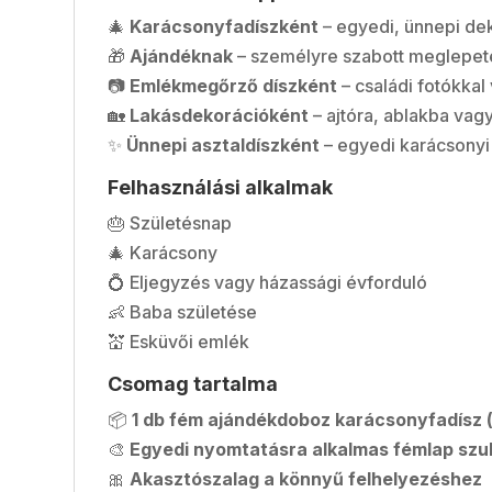
🎄
Karácsonyfadíszként
– egyedi, ünnepi de
🎁
Ajándéknak
– személyre szabott meglepet
📷
Emlékmegőrző díszként
– családi fotókka
🏡
Lakásdekorációként
– ajtóra, ablakba vag
✨
Ünnepi asztaldíszként
– egyedi karácsonyi 
Felhasználási alkalmak
🎂 Születésnap
🎄 Karácsony
💍 Eljegyzés vagy házassági évforduló
👶 Baba születése
💒 Esküvői emlék
Csomag tartalma
📦
1 db fém ajándékdoboz karácsonyfadísz (
🎨
Egyedi nyomtatásra alkalmas fémlap szu
🎀
Akasztószalag a könnyű felhelyezéshez