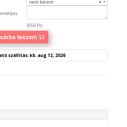
nem kérem
×
zemélyes
(
650
Ft
)
sárba teszem
tó szállítás: kb. aug 12, 2026