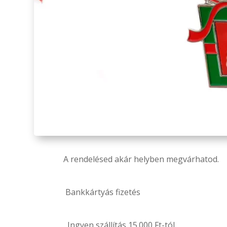
A rendelésed akár helyben megvárhatod.
Bankkártyás fizetés
Ingyen szállítás 15.000 Ft-tól