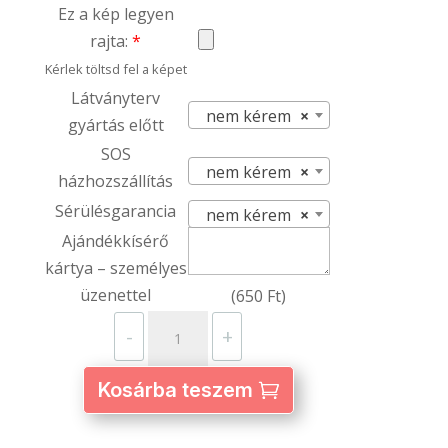
Ez a kép legyen
rajta:
*
Kérlek töltsd fel a képet
Látványterv
nem kérem
×
gyártás előtt
SOS
nem kérem
×
házhozszállítás
Sérülésgarancia
nem kérem
×
Ajándékkísérő
kártya – személyes
üzenettel
(
650
Ft
)
Tornazsák
-
+
fehér
–
Kosárba teszem
egyedi
fényképpel