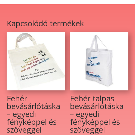
mennyiség
Kapcsolódó termékek
Fehér
Fehér talpas
bevásárlótáska
bevásárlótáska
– egyedi
– egyedi
fényképpel és
fényképpel és
szöveggel
szöveggel