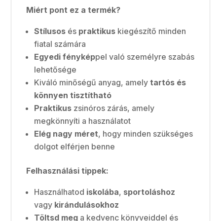
Miért pont ez a termék?
Stílusos
és
praktikus
kiegészítő minden
fiatal számára
Egyedi fénykép
pel való személyre szabás
lehetősége
Kiváló minőségű anyag, amely
tartós és
könnyen tisztítható
Praktikus
zsinóros zárás, amely
megkönnyíti a használatot
Elég nagy méret
, hogy minden szükséges
dolgot elférjen benne
Felhasználási tippek:
Használhatod
iskolába
,
sportoláshoz
vagy
kirándulásokhoz
Töltsd meg
a kedvenc könyveiddel és