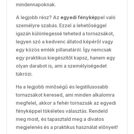
mindennapoknak.
A legjobb rész? Az
egyedi fénykép
pel való
személyre szabás. Ezzel a lehetőséggel
igazán különlegessé teheted a tornazsákot,
legyen szó a kedvenc állatod képéről vagy
egy közös emlék pillanatáról. Így nemcsak
egy praktikus kiegészítőt kapsz, hanem egy
olyan darabot is, ami a személyiségedet
tükrözi.
Ha a legjobb minőségű és legstílusosabb
tornazsákot keresed, ami minden alkalomra
megfelel, akkor a fehér tornazsák az egyedi
fényképpel tökéletes választás. Rendeld
meg most, és tapasztald meg a divatos
megjelenés és a praktikus használat előnyeit!