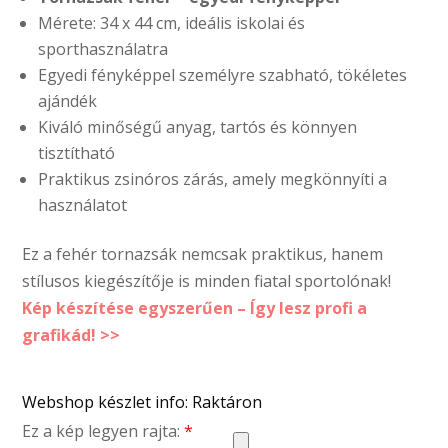
Mérete: 34 x 44 cm, ideális iskolai és
sporthasználatra
Egyedi fényképpel személyre szabható, tökéletes
ajándék
Kiváló minőségű anyag, tartós és könnyen
tisztítható
Praktikus zsinóros zárás, amely megkönnyíti a
használatot
Ez a fehér tornazsák nemcsak praktikus, hanem
stílusos kiegészítője is minden fiatal sportolónak!
Kép készítése egyszerűen – Így lesz profi a
grafikád! >>
Webshop készlet info: Raktáron
Ez a kép legyen rajta:
*