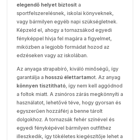
elegendő helyet biztosít
a
sportfelszerelésnek, iskolai könyveknek,
vagy bármilyen egyéb napi szükségletnek.
Képzeld el, ahogy a tornazsákod egyedi
fényképpel hívja fel magára a figyelmet,
miközben a legjobb formádat hozod az
edzéseken vagy az iskolában.
Az anyaga strapabíró, kiváló minőségű, így
garantálja a
hosszú élettartam
ot. Az anyag
könnyen tisztítható
, így nem kell aggódnod
a foltok miatt. A zsinóros zárás megkönnyíti a
használatot, lehetővé téve, hogy gyorsan és
egyszerűen hozzáférj a benne tárolt
dolgokhoz. A tornazsák fehér színével és
egyedi fényképével bármilyen outfithez
illeszkedik, így tökéletes kiegészítője lehet a