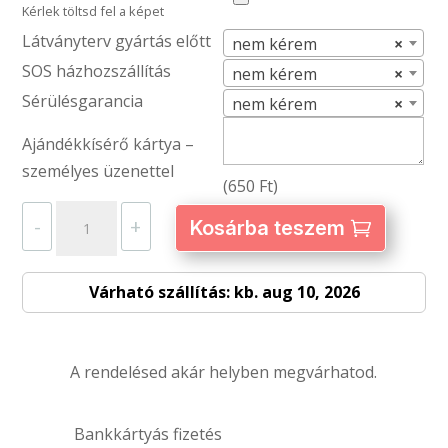
Kérlek töltsd fel a képet
Látványterv gyártás előtt
nem kérem
×
SOS házhozszállítás
nem kérem
×
Sérülésgarancia
nem kérem
×
Ajándékkísérő kártya –
személyes üzenettel
(
650
Ft
)
Tornazsák
-
+
Kosárba teszem
fehér
–
Várható szállítás: kb. aug 10, 2026
egyedi
fényképpel
mennyiség
A rendelésed akár helyben megvárhatod.
Bankkártyás fizetés