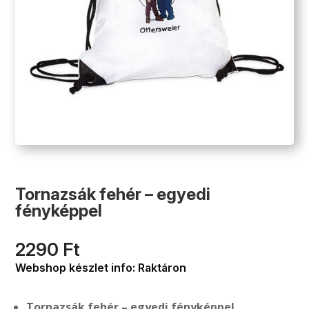
Tornazsák fehér – egyedi
fényképpel
2290
Ft
Webshop készlet info: Raktáron
Tornazsák fehér – egyedi fényképpel