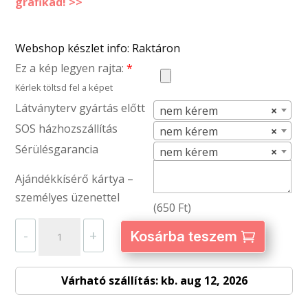
grafikád! >>
Webshop készlet info: Raktáron
Ez a kép legyen rajta:
*
Kérlek töltsd fel a képet
Látványterv gyártás előtt
nem kérem
×
SOS házhozszállítás
nem kérem
×
Sérülésgarancia
nem kérem
×
Ajándékkísérő kártya –
személyes üzenettel
(
650
Ft
)
2
-
+
Kosárba teszem
oldalas
szögletes
Várható szállítás: kb. aug 12, 2026
matt
fém