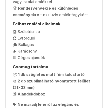
vagy iskolai emlékkel
🏆
Rendezvényekre és különleges
eseményekre
– exkluzív emléktárgyként
Felhasználási alkalmak
🎂 Születésnap
💍 Évforduló
🎓 Ballagás
🎄 Karácsony
🏢 Céges ajándék
Csomag tartalma
📦
1 db szögletes matt fém kulcstartó
🎨
2 db szublimálható nyomtatott felület
(21×33 mm)
🎁
Ajándékdoboz
💝
Ne maradj le erről az elegáns és