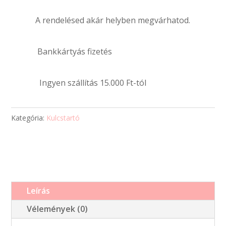
kulcstartó
A rendelésed akár helyben megvárhatod.
–
egyedi
fényképpel
Bankkártyás fizetés
és
szöveggel
Ingyen szállítás 15.000 Ft-tól
mennyiség
Kategória:
Kulcstartó
Leírás
Vélemények (0)