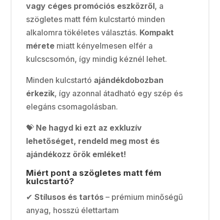
vagy céges promóciós eszközről
, a
szögletes matt fém kulcstartó minden
alkalomra tökéletes választás.
Kompakt
mérete
miatt kényelmesen elfér a
kulcscsomón, így mindig kéznél lehet.
Minden kulcstartó
ajándékdobozban
érkezik
, így azonnal átadható egy szép és
elegáns csomagolásban.
💝
Ne hagyd ki ezt az exkluzív
lehetőséget, rendeld meg most és
ajándékozz örök emléket!
Miért pont a szögletes matt fém
kulcstartó?
✔
Stílusos és tartós
– prémium minőségű
anyag, hosszú élettartam