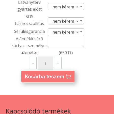
Látványterv
nem kérem
×
gyártás előtt
SOS
nem kérem
×
házhozszállítás
Sérülésgarancia
nem kérem
×
Ajándékkísérő
kártya – személyes
üzenettel
(
650
Ft
)
2
-
+
oldalas
szögletes
Kosárba teszem
matt
fém
kulcstartó
–
egyedi
Kapcsolódó termékek