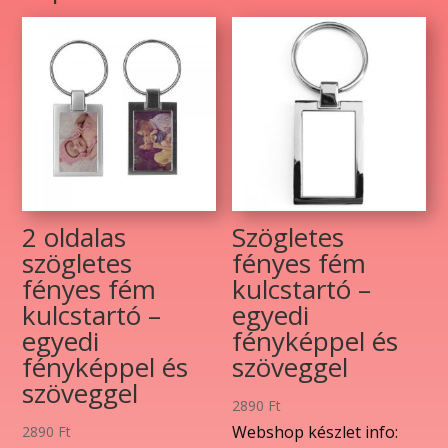
fényképpel
és
szöveggel
mennyiség
2 oldalas
Szögletes
szögletes
fényes fém
fényes fém
kulcstartó –
kulcstartó –
egyedi
egyedi
fényképpel és
fényképpel és
szöveggel
szöveggel
2890
Ft
Webshop készlet info:
2890
Ft