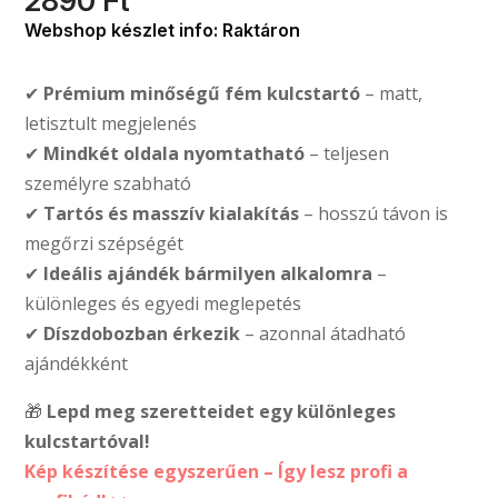
2890
Ft
Webshop készlet info: Raktáron
✔
Prémium minőségű fém kulcstartó
– matt,
letisztult megjelenés
✔
Mindkét oldala nyomtatható
– teljesen
személyre szabható
✔
Tartós és masszív kialakítás
– hosszú távon is
megőrzi szépségét
✔
Ideális ajándék bármilyen alkalomra
–
különleges és egyedi meglepetés
✔
Díszdobozban érkezik
– azonnal átadható
ajándékként
🎁
Lepd meg szeretteidet egy különleges
kulcstartóval!
Kép készítése egyszerűen – Így lesz profi a