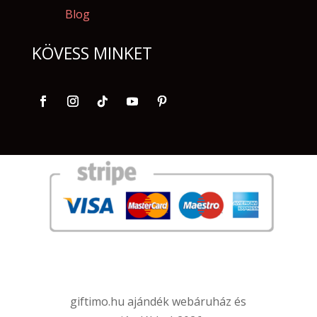
Blog
KÖVESS MINKET
giftimo.hu ajándék webáruház és