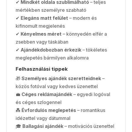
✔
Mindkét oldala szublimálható
– teljes
mértékben személyre szabható
✔
Elegáns matt felület
– modern és
kifinomult megjelenés
✔
Kényelmes méret
– könnyedén elfér a
zsebben vagy táskában
✔
Ajándékdobozban érkezik
– tökéletes
meglepetés bármilyen alkalomra
Felhasználási tippek
🎁
Személyes ajándék szeretteidnek
–
közös fotóval vagy kedves üzenettel
💼
Céges reklámajándék
– egyedi logóval
és céges szlogennel
💑
Évfordulós meglepetés
– romantikus
idézettel vagy dátummal
🎓
Ballagási ajándék
– motivációs üzenettel