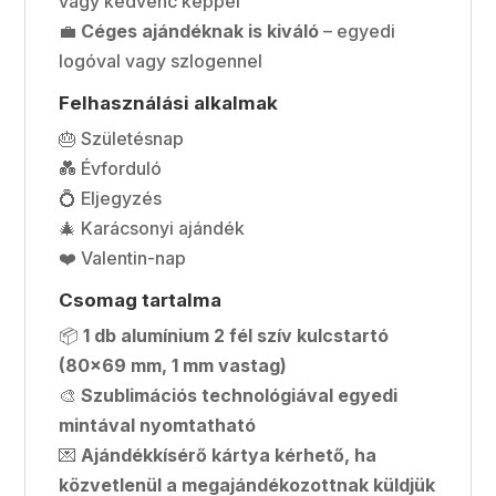
vagy kedvenc képpel
💼
Céges ajándéknak is kiváló
– egyedi
logóval vagy szlogennel
Felhasználási alkalmak
🎂 Születésnap
💑 Évforduló
💍 Eljegyzés
🎄 Karácsonyi ajándék
❤️ Valentin-nap
Csomag tartalma
📦
1 db alumínium 2 fél szív kulcstartó
(80x69 mm, 1 mm vastag)
🎨
Szublimációs technológiával egyedi
mintával nyomtatható
💌
Ajándékkísérő kártya kérhető, ha
közvetlenül a megajándékozottnak küldjük