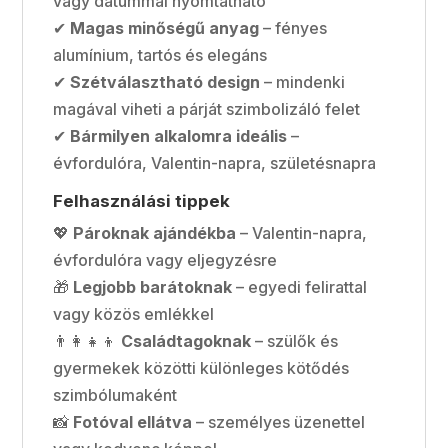
vagy dátummal nyomtatható
✔
Magas minőségű anyag
– fényes
alumínium, tartós és elegáns
✔
Szétválasztható design
– mindenki
magával viheti a párját szimbolizáló felet
✔
Bármilyen alkalomra ideális
–
évfordulóra, Valentin-napra, születésnapra
Felhasználási tippek
💖
Pároknak ajándékba
– Valentin-napra,
évfordulóra vagy eljegyzésre
🎁
Legjobb barátoknak
– egyedi felirattal
vagy közös emlékkel
👨‍👩‍👧‍👦
Családtagoknak
– szülők és
gyermekek közötti különleges kötődés
szimbólumaként
📸
Fotóval ellátva
– személyes üzenettel