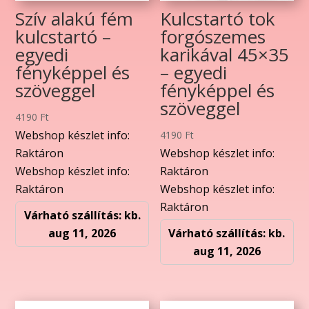
Szív alakú fém
Kulcstartó tok
kulcstartó –
forgószemes
egyedi
karikával 45×35
fényképpel és
– egyedi
szöveggel
fényképpel és
szöveggel
4190
Ft
Webshop készlet info:
4190
Ft
Raktáron
Webshop készlet info:
Webshop készlet info:
Raktáron
Raktáron
Webshop készlet info:
Raktáron
Várható szállítás: kb.
aug 11, 2026
Várható szállítás: kb.
aug 11, 2026