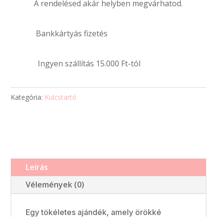
A rendelésed akár helyben megvárhatod.
egyedi
fényképpel
és
Bankkártyás fizetés
szöveggel
mennyiség
Ingyen szállítás 15.000 Ft-tól
Kategória:
Kulcstartó
Leírás
Vélemények (0)
Egy tökéletes ajándék, amely örökké