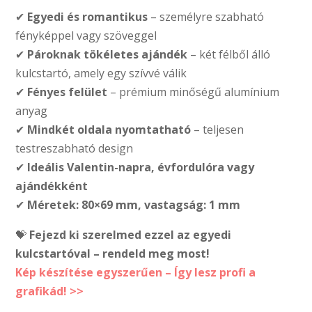
✔
Egyedi és romantikus
– személyre szabható
fényképpel vagy szöveggel
✔
Pároknak tökéletes ajándék
– két félből álló
kulcstartó, amely egy szívvé válik
✔
Fényes felület
– prémium minőségű alumínium
anyag
✔
Mindkét oldala nyomtatható
– teljesen
testreszabható design
✔
Ideális Valentin-napra, évfordulóra vagy
ajándékként
✔
Méretek: 80×69 mm, vastagság: 1 mm
💝
Fejezd ki szerelmed ezzel az egyedi
kulcstartóval – rendeld meg most!
Kép készítése egyszerűen – Így lesz profi a
grafikád! >>