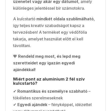
üzenetet vagy akár egy dátumot
, amely
különleges jelentéssel bír számotokra.
A kulcstartó
mindkét oldala szublimálható
,
így teljes kreatív szabadságot kapsz a
tervezésben! A terméket egy védőfólia
takarja, amelyet használat előtt el kell
távolítani.
💖
Rendeld meg most, és lepd meg
szeretteidet egy igazán egyedi
ajándékkal!
Miért pont az alumínium 2 fél szív
kulcstartó?
✔
Romantikus és személyre szabható
–
tökéletes szerelmeseknek
✔
Egyedi ajándék
– fényképpel, idézettel