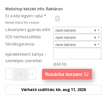
Webshop készlet info: Raktáron
Ez a kép legyen rajta:
*
Kérlek töltsd fel a képet
Látványterv gyártás előtt
nem kérem
×
SOS házhozszállítás
nem kérem
×
Sérülésgarancia
nem kérem
×
Ajándékkísérő kártya –
személyes üzenettel
(
650
Ft
)
Alumínium
-
+
Kosárba teszem
2
fél
Várható szállítás: kb. aug 11, 2026
szív
kulcstartó
–