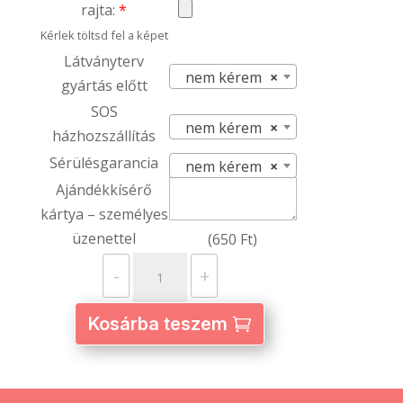
rajta:
*
Kérlek töltsd fel a képet
Látványterv
nem kérem
×
gyártás előtt
SOS
nem kérem
×
házhozszállítás
Sérülésgarancia
nem kérem
×
Ajándékkísérő
kártya – személyes
üzenettel
(
650
Ft
)
Alumínium
-
+
2
fél
Kosárba teszem
szív
kulcstartó
–