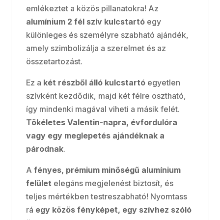
emlékeztet a közös pillanatokra! Az
alumínium 2 fél szív kulcstartó
egy
különleges és személyre szabható ajándék,
amely szimbolizálja a szerelmet és az
összetartozást.
Ez a
két részből álló kulcstartó
egyetlen
szívként kezdődik, majd két félre osztható,
így mindenki magával viheti a másik felét.
Tökéletes Valentin-napra, évfordulóra
vagy egy meglepetés ajándéknak a
párodnak
.
A
fényes, prémium minőségű alumínium
felület
elegáns megjelenést biztosít, és
teljes mértékben testreszabható! Nyomtass
rá
egy közös fényképet, egy szívhez szóló