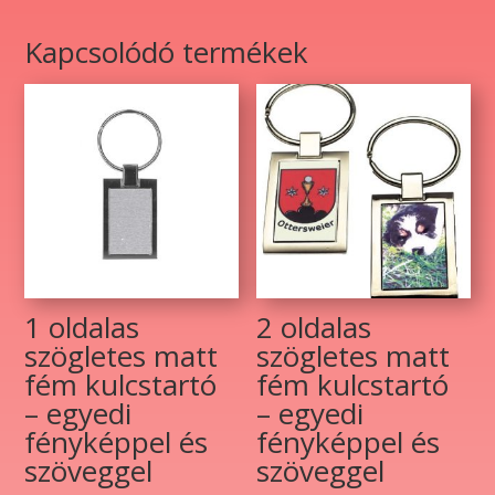
egyedi
fényképpel
Kapcsolódó termékek
és
szöveggel
mennyiség
1 oldalas
2 oldalas
szögletes matt
szögletes matt
fém kulcstartó
fém kulcstartó
– egyedi
– egyedi
fényképpel és
fényképpel és
szöveggel
szöveggel