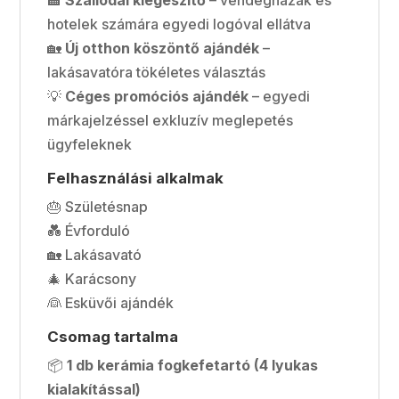
hotelek számára egyedi logóval ellátva
🏡
Új otthon köszöntő ajándék
–
lakásavatóra tökéletes választás
💡
Céges promóciós ajándék
– egyedi
márkajelzéssel exkluzív meglepetés
ügyfeleknek
Felhasználási alkalmak
🎂 Születésnap
💑 Évforduló
🏡 Lakásavató
🎄 Karácsony
👰 Esküvői ajándék
Csomag tartalma
📦
1 db kerámia fogkefetartó (4 lyukas
kialakítással)