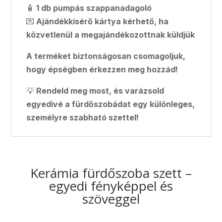
🧴
1 db pumpás szappanadagoló
💌
Ajándékkísérő kártya kérhető, ha
közvetlenül a megajándékozottnak küldjük
A terméket biztonságosan csomagoljuk,
hogy épségben érkezzen meg hozzád!
💡
Rendeld meg most, és varázsold
egyedivé a fürdőszobádat egy különleges,
személyre szabható szettel!
Kerámia fürdőszoba szett –
egyedi fényképpel és
szöveggel