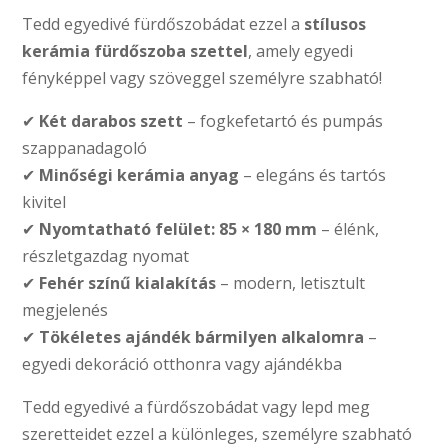
Tedd egyedivé fürdőszobádat ezzel a
stílusos
kerámia fürdőszoba szettel
, amely egyedi
fényképpel vagy szöveggel személyre szabható!
✔
Két darabos szett
– fogkefetartó és pumpás
szappanadagoló
✔
Minőségi kerámia anyag
– elegáns és tartós
kivitel
✔
Nyomtatható felület: 85 × 180 mm
– élénk,
részletgazdag nyomat
✔
Fehér színű kialakítás
– modern, letisztult
megjelenés
✔
Tökéletes ajándék bármilyen alkalomra
–
egyedi dekoráció otthonra vagy ajándékba
Tedd egyedivé a fürdőszobádat vagy lepd meg
szeretteidet ezzel a különleges, személyre szabható