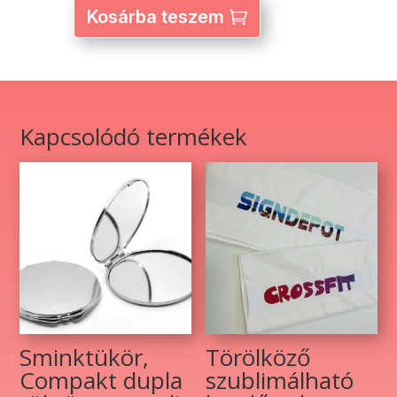
szett
Kosárba teszem
–
egyedi
fényképpel
és
szöveggel
Kapcsolódó termékek
mennyiség
Sminktükör,
Törölköző
Compakt dupla
szublimálható