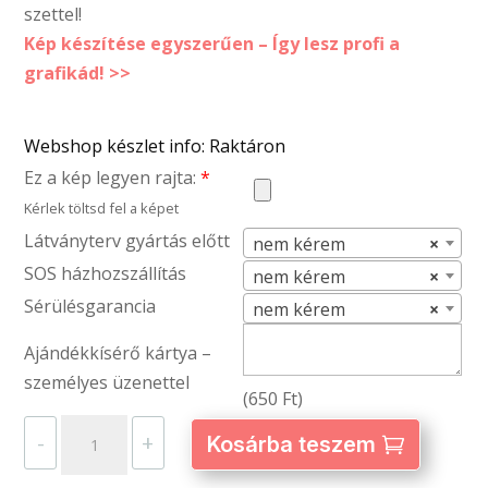
szettel!
Kép készítése egyszerűen – Így lesz profi a
grafikád! >>
Webshop készlet info: Raktáron
Ez a kép legyen rajta:
*
Kérlek töltsd fel a képet
Látványterv gyártás előtt
nem kérem
×
SOS házhozszállítás
nem kérem
×
Sérülésgarancia
nem kérem
×
Ajándékkísérő kártya –
személyes üzenettel
(
650
Ft
)
Kerámia
-
+
Kosárba teszem
fürdőszoba
szett