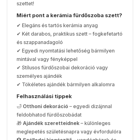
szettet!
Miért pont a kerámia fürdőszoba szett?
✔ Elegáns és tartós kerámia anyag
✔ Két darabos, praktikus szett – fogkefetartó
és szappanadagoló
✔ Egyedi nyomtatási lehetőség bármilyen
mintával vagy fényképpel
✔ Stílusos fürdőszobai dekoráció vagy
személyes ajándék
✔ Tökéletes ajándék bármilyen alkalomra
Felhasználási tippek
🛁
Otthoni dekoráció
– egyedi dizájnnal
feldobhatod fürdőszobádat
🎁
Ajándék szeretteidnek
– különleges
meglepetés születésnapra vagy évfordulóra
🏨
Szállodai kiegészítő
– vendégházak és