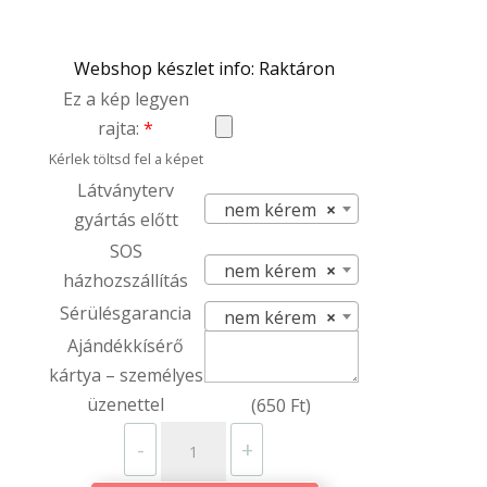
Webshop készlet info: Raktáron
Ez a kép legyen
rajta:
*
Kérlek töltsd fel a képet
Látványterv
nem kérem
×
gyártás előtt
SOS
nem kérem
×
házhozszállítás
Sérülésgarancia
nem kérem
×
Ajándékkísérő
kártya – személyes
üzenettel
(
650
Ft
)
Kerámia
-
+
fürdőszoba