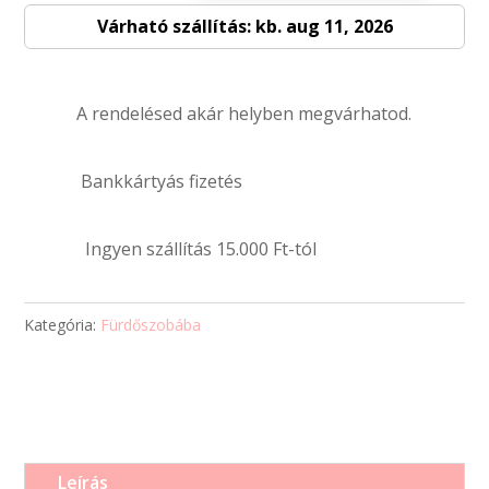
Várható szállítás: kb. aug 11, 2026
–
egyedi
fényképpel
A rendelésed akár helyben megvárhatod.
és
szöveggel
mennyiség
Bankkártyás fizetés
Ingyen szállítás 15.000 Ft-tól
Kategória:
Fürdőszobába
Leírás