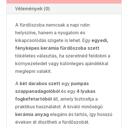
Vélemények (0)
A fürdőszoba nemcsak a napi rutin
helyszíne, hanem a nyugalom és
kikapcsolódás szigete is lehet. Egy
egyedi,
fényképes kerámia fürdőszoba szett
tökéletes választás, ha szeretnéd feldobni a
környezetedet vagy különleges ajándékkal
meglepni valakit.
A
két darabos szett
egy
pumpás
szappanadagolóból
és egy
4 lyukas
fogkefetartóból
áll, amely biztosítja a
praktikus használatot. A kiváló minőségű
kerámia anyag
elegáns és tartós, így hosszú
éveken át díszítheti a fürdőszobát.