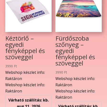
Kéztörlő –
Fürdőszoba
egyedi
szőnyeg –
fényképpel és
egyedi
szöveggel
fényképpel és
szöveggel
3990
Ft
Webshop készlet info:
3990
Ft
Raktáron
Webshop készlet info:
Webshop készlet info:
Raktáron
Raktáron
Webshop készlet info:
Raktáron
Várható szállítás: kb.
aug 11, 2026
Várható szállítás: kb.