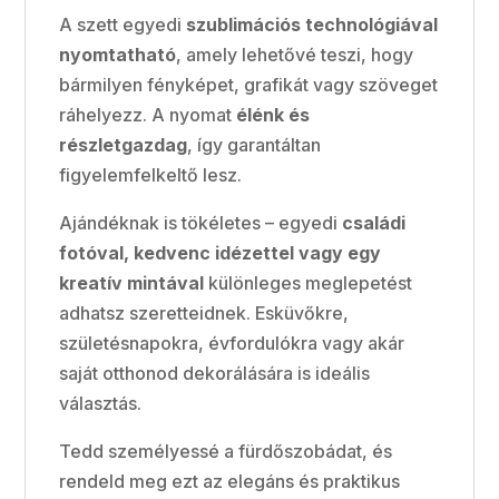
A szett egyedi
szublimációs technológiával
nyomtatható
, amely lehetővé teszi, hogy
bármilyen fényképet, grafikát vagy szöveget
ráhelyezz. A nyomat
élénk és
részletgazdag
, így garantáltan
figyelemfelkeltő lesz.
Ajándéknak is tökéletes – egyedi
családi
fotóval, kedvenc idézettel vagy egy
kreatív mintával
különleges meglepetést
adhatsz szeretteidnek. Esküvőkre,
születésnapokra, évfordulókra vagy akár
saját otthonod dekorálására is ideális
választás.
Tedd személyessé a fürdőszobádat, és
rendeld meg ezt az elegáns és praktikus