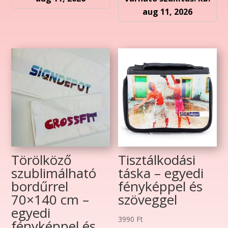
aug 11, 2026
Törölköző
Tisztálkodási
szublimálható
táska – egyedi
bordűrrel
fényképpel és
70×140 cm –
szöveggel
egyedi
3990
Ft
fényképpel és