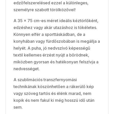
edzőfelszerelésed ezzel a különleges,
személyre szabott törölközővel!
A 35 × 75 cm-es méret ideális kéztörlőként,
edzéshez vagy akár utazáshoz is tökéletes.
Könnyen elfér a sporttáskádban, de a
konyhában vagy fürdőszobában is megállja a
helyét. A puha, jó nedvszívó képességű
textil kellemes érzést nyújt a bőrödnek,
miközben gyorsan és hatékonyan felszívja a
nedvességet.
A szublimációs transzfernyomási
technikának köszönhetően a rákerülő kép
vagy szöveg tartós és élénk marad, nem
kopik és nem fakul ki még hosszú idő után
sem.