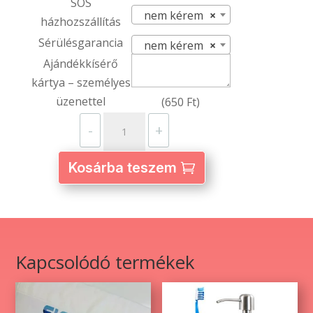
SOS
nem kérem
×
házhozszállítás
Sérülésgarancia
nem kérem
×
Ajándékkísérő
kártya – személyes
üzenettel
(
650
Ft
)
Kéztörlő
-
+
–
egyedi
Kosárba teszem
fényképpel
és
szöveggel
mennyiség
Kapcsolódó termékek