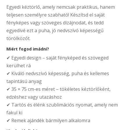
Egyedi kéztörlő, amely nemcsak praktikus, hanem
teljesen személyre szabható! Készítsd el saját
fényképes vagy szöveges dizájnodat, és tedd
egyedivé ezt a puha, jó nedvszívó képességű
törölközőt.
Miért fogod imádni?
✔ Egyedi design – saját fényképed és szöveged
kerülhet rá
✔ Kiváló nedvszívó képesség, puha és kellemes
tapintású anyag
✔ 35 × 75 cm-es méret – tökéletes kéztörlőként,
edzéshez vagy utazáshoz
✔ Tartós és élénk szublimációs nyomat, amely nem
fakul ki
✔ Remek ajándék bármilyen alkalomra