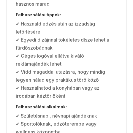
hasznos marad
Felhasználási tippek:
✔ Használd edzés után az izzadság
letörlésére
✔ Egyedi dizájnnal tökéletes dísze lehet a
fürdőszobádnak
✔ Céges logóval ellátva kiváló
reklámajándék lehet
✔ Vidd magaddal utazásra, hogy mindig
legyen nálad egy praktikus törölköző
✔ Használhatod a konyhában vagy az
irodában kéztörlőként
Felhasználási alkalmak:
✔ Születésnapi, névnapi ajándéknak
✔ Sportolóknak, edzőterembe vagy
wellness központba