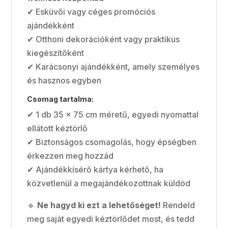
✔ Esküvői vagy céges promóciós
ajándékként
✔ Otthoni dekorációként vagy praktikus
kiegészítőként
✔ Karácsonyi ajándékként, amely személyes
és hasznos egyben
Csomag tartalma:
✔ 1 db 35 × 75 cm méretű, egyedi nyomattal
ellátott kéztörlő
✔ Biztonságos csomagolás, hogy épségben
érkezzen meg hozzád
✔ Ajándékkísérő kártya kérhető, ha
közvetlenül a megajándékozottnak küldöd
🔹
Ne hagyd ki ezt a lehetőséget!
Rendeld
meg saját egyedi kéztörlődet most, és tedd