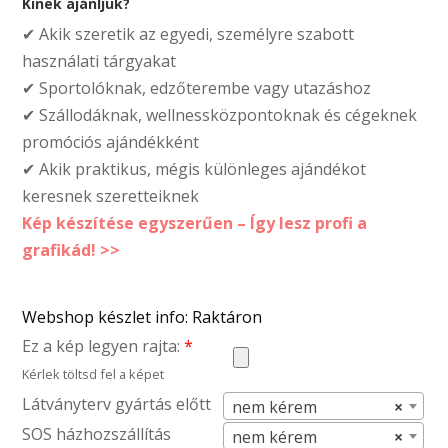
Kinek ajánljuk?
✔ Akik szeretik az egyedi, személyre szabott
használati tárgyakat
✔ Sportolóknak, edzőterembe vagy utazáshoz
✔ Szállodáknak, wellnessközpontoknak és cégeknek
promóciós ajándékként
✔ Akik praktikus, mégis különleges ajándékot
keresnek szeretteiknek
Kép készítése egyszerűen – Így lesz profi a
grafikád! >>
Webshop készlet info: Raktáron
Ez a kép legyen rajta:
*
Kérlek töltsd fel a képet
Látványterv gyártás előtt
nem kérem
×
SOS házhozszállítás
nem kérem
×