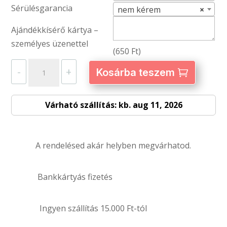
Sérülésgarancia
nem kérem
×
Ajándékkísérő kártya –
személyes üzenettel
(
650
Ft
)
Kéztörlő
-
+
Kosárba teszem
–
egyedi
Várható szállítás: kb. aug 11, 2026
fényképpel
és
szöveggel
A rendelésed akár helyben megvárhatod.
mennyiség
Bankkártyás fizetés
Ingyen szállítás 15.000 Ft-tól