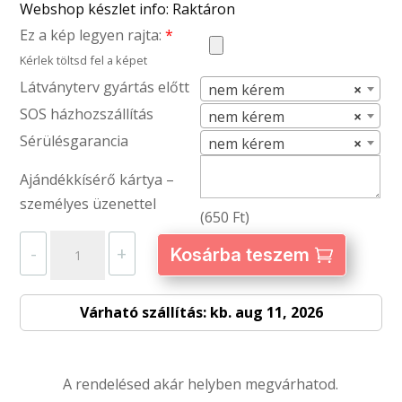
Webshop készlet info: Raktáron
Ez a kép legyen rajta:
*
Kérlek töltsd fel a képet
Látványterv gyártás előtt
nem kérem
×
SOS házhozszállítás
nem kérem
×
Sérülésgarancia
nem kérem
×
Ajándékkísérő kártya –
személyes üzenettel
(
650
Ft
)
Mini
-
+
Kosárba teszem
fa
tároló
Várható szállítás: kb. aug 11, 2026
doboz
–
egyedi
A rendelésed akár helyben megvárhatod.
fényképpel