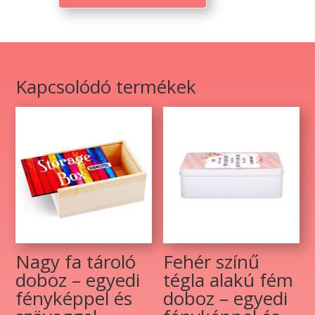
doboz
–
egyedi
fényképpel
és
Kapcsolódó termékek
szöveggel
mennyiség
Nagy fa tároló
Fehér színű
doboz – egyedi
tégla alakú fém
fényképpel és
doboz – egyedi