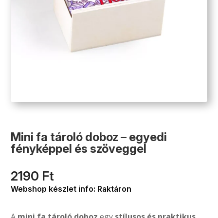
Mini fa tároló doboz – egyedi
fényképpel és szöveggel
2190
Ft
Webshop készlet info: Raktáron
A
mini fa tároló doboz
egy
stílusos és praktikus