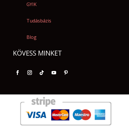
GYIK
Tudásbázis
Blog
KÖVESS MINKET