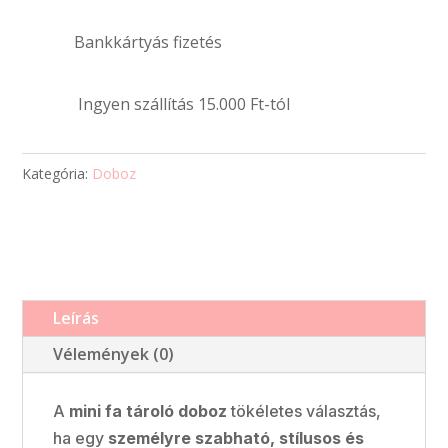
és
szöveggel
Bankkártyás fizetés
mennyiség
Ingyen szállítás 15.000 Ft-tól
Kategória:
Doboz
Leírás
Vélemények (0)
A
mini fa tároló doboz
tökéletes választás,
ha egy
személyre szabható, stílusos és