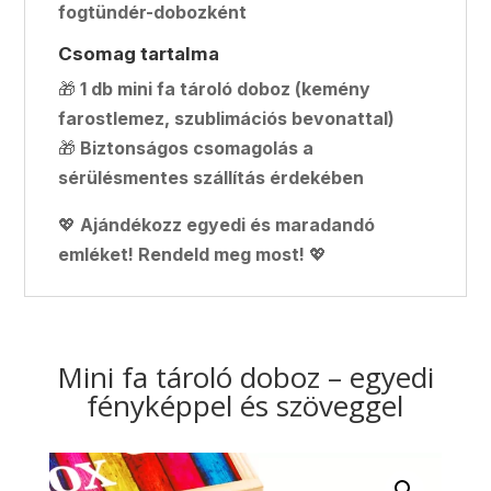
fogtündér-dobozként
Csomag tartalma
🎁
1 db mini fa tároló doboz (kemény
farostlemez, szublimációs bevonattal)
🎁
Biztonságos csomagolás a
sérülésmentes szállítás érdekében
💖
Ajándékozz egyedi és maradandó
emléket! Rendeld meg most!
💖
Mini fa tároló doboz – egyedi
fényképpel és szöveggel