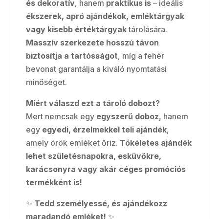
és dekoratív
, hanem
praktikus is
– ideális
ékszerek, apró ajándékok, emléktárgyak
vagy kisebb értéktárgyak
tárolására.
Masszív szerkezete hosszú távon
biztosítja a tartósságot
, míg a fehér
bevonat garantálja a kiváló nyomtatási
minőséget.
Miért válaszd ezt a tároló dobozt?
Mert nemcsak egy
egyszerű doboz
, hanem
egy
egyedi, érzelmekkel teli ajándék
,
amely örök emléket őriz.
Tökéletes ajándék
lehet születésnapokra, esküvőkre,
karácsonyra vagy akár céges promóciós
termékként is!
✨
Tedd személyessé, és ajándékozz
maradandó emléket!
✨