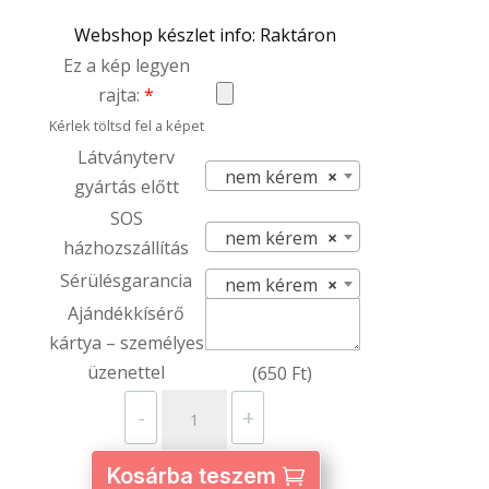
Webshop készlet info: Raktáron
Ez a kép legyen
rajta:
*
Kérlek töltsd fel a képet
Látványterv
nem kérem
×
gyártás előtt
SOS
nem kérem
×
házhozszállítás
Sérülésgarancia
nem kérem
×
Ajándékkísérő
kártya – személyes
üzenettel
(
650
Ft
)
Mini
-
+
fa
tároló
Kosárba teszem