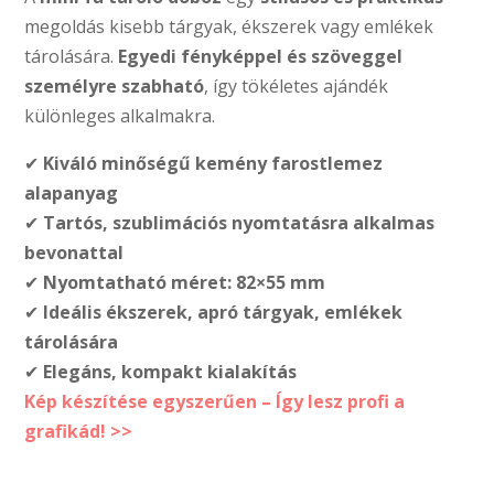
megoldás kisebb tárgyak, ékszerek vagy emlékek
tárolására.
Egyedi fényképpel és szöveggel
személyre szabható
, így tökéletes ajándék
különleges alkalmakra.
✔
Kiváló minőségű kemény farostlemez
alapanyag
✔
Tartós, szublimációs nyomtatásra alkalmas
bevonattal
✔
Nyomtatható méret: 82×55 mm
✔
Ideális ékszerek, apró tárgyak, emlékek
tárolására
✔
Elegáns, kompakt kialakítás
Kép készítése egyszerűen – Így lesz profi a
grafikád! >>