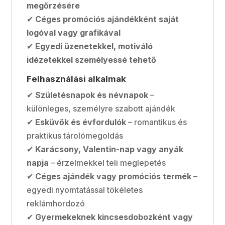
megőrzésére
✔
Céges promóciós ajándékként saját
logóval vagy grafikával
✔
Egyedi üzenetekkel, motiváló
idézetekkel személyessé tehető
Felhasználási alkalmak
✔
Születésnapok és névnapok
–
különleges, személyre szabott ajándék
✔
Esküvők és évfordulók
– romantikus és
praktikus tárolómegoldás
✔
Karácsony, Valentin-nap vagy anyák
napja
– érzelmekkel teli meglepetés
✔
Céges ajándék vagy promóciós termék
–
egyedi nyomtatással tökéletes
reklámhordozó
✔
Gyermekeknek kincsesdobozként vagy