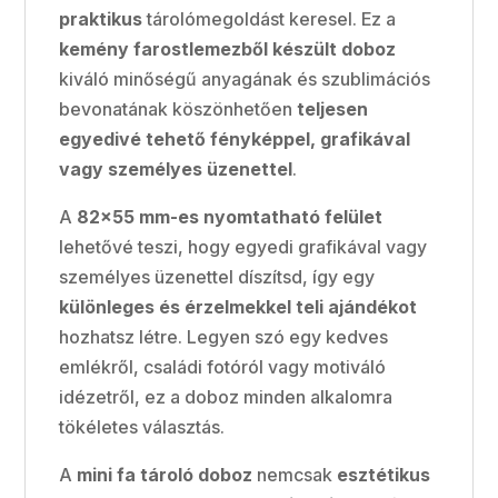
praktikus
tárolómegoldást keresel. Ez a
kemény farostlemezből készült doboz
kiváló minőségű anyagának és szublimációs
bevonatának köszönhetően
teljesen
egyedivé tehető fényképpel, grafikával
vagy személyes üzenettel
.
A
82×55 mm-es nyomtatható felület
lehetővé teszi, hogy egyedi grafikával vagy
személyes üzenettel díszítsd, így egy
különleges és érzelmekkel teli ajándékot
hozhatsz létre. Legyen szó egy kedves
emlékről, családi fotóról vagy motiváló
idézetről, ez a doboz minden alkalomra
tökéletes választás.
A
mini fa tároló doboz
nemcsak
esztétikus