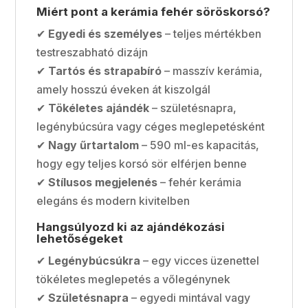
Miért pont a kerámia fehér söröskorsó?
✔
Egyedi és személyes
– teljes mértékben
testreszabható dizájn
✔
Tartós és strapabíró
– masszív kerámia,
amely hosszú éveken át kiszolgál
✔
Tökéletes ajándék
– születésnapra,
legénybúcsúra vagy céges meglepetésként
✔
Nagy űrtartalom
– 590 ml-es kapacitás,
hogy egy teljes korsó sör elférjen benne
✔
Stílusos megjelenés
– fehér kerámia
elegáns és modern kivitelben
Hangsúlyozd ki az ajándékozási
lehetőségeket
✔
Legénybúcsúkra
– egy vicces üzenettel
tökéletes meglepetés a vőlegénynek
✔
Születésnapra
– egyedi mintával vagy