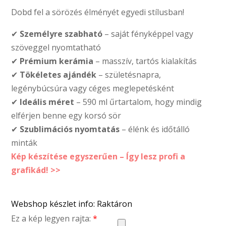
Dobd fel a sörözés élményét egyedi stílusban!
✔
Személyre szabható
– saját fényképpel vagy
szöveggel nyomtatható
✔
Prémium kerámia
– masszív, tartós kialakítás
✔
Tökéletes ajándék
– születésnapra,
legénybúcsúra vagy céges meglepetésként
✔
Ideális méret
– 590 ml űrtartalom, hogy mindig
elférjen benne egy korsó sör
✔
Szublimációs nyomtatás
– élénk és időtálló
minták
Kép készítése egyszerűen – Így lesz profi a
grafikád! >>
Webshop készlet info: Raktáron
Ez a kép legyen rajta:
*