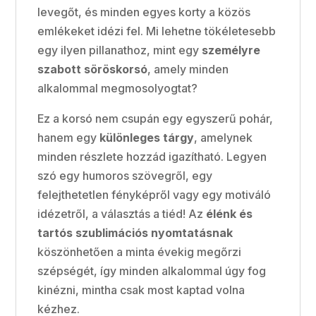
levegőt, és minden egyes korty a közös
emlékeket idézi fel. Mi lehetne tökéletesebb
egy ilyen pillanathoz, mint egy
személyre
szabott söröskorsó
, amely minden
alkalommal megmosolyogtat?
Ez a korsó nem csupán egy egyszerű pohár,
hanem egy
különleges tárgy
, amelynek
minden részlete hozzád igazítható. Legyen
szó egy humoros szövegről, egy
felejthetetlen fényképről vagy egy motiváló
idézetről, a választás a tiéd! Az
élénk és
tartós szublimációs nyomtatásnak
köszönhetően a minta évekig megőrzi
szépségét, így minden alkalommal úgy fog
kinézni, mintha csak most kaptad volna
kézhez.