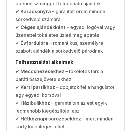
poénos szöveggel feldobható ajándék
✔
Karácsonyra
– garantált öröm minden
sörkedvelő számára
✔
Céges ajándékként
– egyedi logóval vagy
üzenettel tökéletes üzleti meglepetés
✔
Évfordulóra
– romantikus, személyre
szabott ajándék a sörkedvelő párodnak
Felhasználási alkalmak
✔
Meccsnézésekhez
– tökéletes társ a
baráti összejövetelekhez
✔
Kerti partikhoz
– dobjátok fel a hangulatot
egy egyedi korsóval
✔
Házibulikhoz
– garantáltan az est egyik
legmenőbb kiegészítője lesz
✔
Hétköznapi sörözésekhez
– mert minden
korty különleges lehet