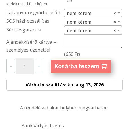
Kérlek töltsd fel a képet
Látványterv gyártás előtt
nem kérem
×
SOS házhozszállítás
nem kérem
×
Sérülésgarancia
nem kérem
×
Ajándékkísérő kártya –
személyes üzenettel
(
650
Ft
)
Kerámia
-
+
Kosárba teszem
fehér
söröskorsó
Várható szállítás: kb. aug 13, 2026
–
egyedi
fényképpel
A rendelésed akár helyben megvárhatod.
és
szöveggel
mennyiség
Bankkártyás fizetés