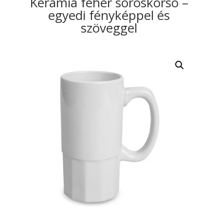
Kerámia fehér söröskorsó –
egyedi fényképpel és
szöveggel