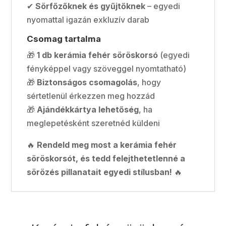
✔
Sörfőzőknek és gyűjtőknek
– egyedi
nyomattal igazán exkluzív darab
Csomag tartalma
🎁
1 db kerámia fehér söröskorsó
(egyedi
fényképpel vagy szöveggel nyomtatható)
🎁
Biztonságos csomagolás
, hogy
sértetlenül érkezzen meg hozzád
🎁
Ajándékkártya lehetőség
, ha
meglepetésként szeretnéd küldeni
🔥
Rendeld meg most a kerámia fehér
söröskorsót, és tedd felejthetetlenné a
sörözés pillanatait egyedi stílusban!
🔥