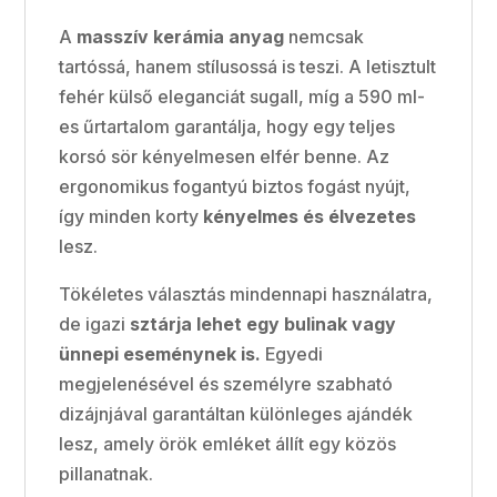
A
masszív kerámia anyag
nemcsak
tartóssá, hanem stílusossá is teszi. A letisztult
fehér külső eleganciát sugall, míg a 590 ml-
es űrtartalom garantálja, hogy egy teljes
korsó sör kényelmesen elfér benne. Az
ergonomikus fogantyú biztos fogást nyújt,
így minden korty
kényelmes és élvezetes
lesz.
Tökéletes választás mindennapi használatra,
de igazi
sztárja lehet egy bulinak vagy
ünnepi eseménynek is.
Egyedi
megjelenésével és személyre szabható
dizájnjával garantáltan különleges ajándék
lesz, amely örök emléket állít egy közös
pillanatnak.