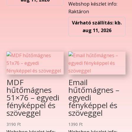
Webshop készlet info:
Raktáron
Várható szállítás: kb.
aug 11, 2026
MDF
Email
hűtőmágnes
hűtőmágnes –
51×76 – egyedi
egyedi
fényképpel és
fényképpel és
szöveggel
szöveggel
3190
Ft
1390
Ft
Webshop készlet info:
Webshop készlet info: