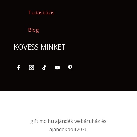
Tudásbázis
Blog
KÖVESS MINKET
giftimo.hu ajándék webáruház és
ajándékbolt
2026