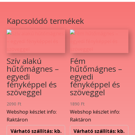
fényképpel
és
szöveggel
Kapcsolódó termékek
mennyiség
Szív alakú
Fém
hűtőmágnes –
hűtőmágnes –
egyedi
egyedi
fényképpel és
fényképpel és
szöveggel
szöveggel
2090
Ft
1890
Ft
Webshop készlet info:
Webshop készlet info:
Raktáron
Raktáron
Várható szállítás: kb.
Várható szállítás: kb.