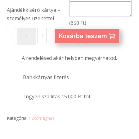
Ajándékkísérő kártya –
személyes üzenettel
(
650
Ft
)
POST-
-
+
Kosárba teszem
IT
hűtőmágnes
–
A rendelésed akár helyben megvárhatod.
egyedi
fényképpel
Bankkártyás fizetés
és
szöveggel
Ingyen szállítás 15.000 Ft-tól
mennyiség
Kategória:
Hűtőmágnes