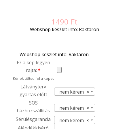
1490
Ft
Webshop készlet info: Raktáron
Webshop készlet info: Raktáron
Ez a kép legyen
rajta:
*
Kérlek töltsd fel a képet
Látványterv
nem kérem
×
gyártás előtt
SOS
nem kérem
×
házhozszállítás
Sérülésgarancia
nem kérem
×
Ajándékkísérő