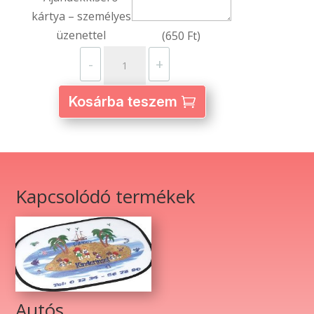
kártya – személyes
üzenettel
(
650
Ft
)
Autós
-
+
légfrissítő
–
Kosárba teszem
egyedi
fényképpel
és
szöveggel
mennyiség
Kapcsolódó termékek
Autós