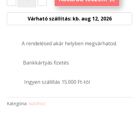
légfrissítő
–
Várható szállítás: kb. aug 12, 2026
egyedi
fényképpel
és
A rendelésed akár helyben megvárhatod.
szöveggel
mennyiség
Bankkártyás fizetés
Ingyen szállítás 15.000 Ft-tól
Kategória:
Autóhoz