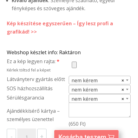
Kiváló ajándék
: Személyre szabható, egyedi
fényképes és szöveges ajándék.
Kép készítése egyszerűen – Így lesz profi a
grafikád! >>
Webshop készlet info: Raktáron
Ez a kép legyen rajta:
*
Kérlek töltsd fel a képet
Látványterv gyártás előtt
nem kérem
×
SOS házhozszállítás
nem kérem
×
Sérülésgarancia
nem kérem
×
Ajándékkísérő kártya –
személyes üzenettel
(
650
Ft
)
Autós
-
+
Kosárba teszem