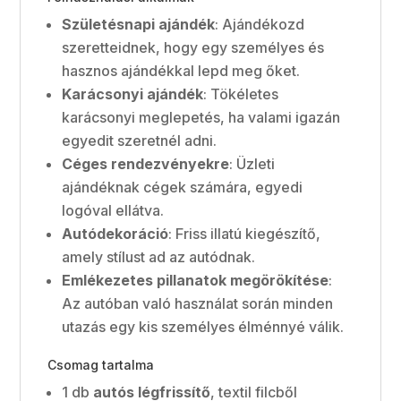
Születésnapi ajándék
: Ajándékozd
szeretteidnek, hogy egy személyes és
hasznos ajándékkal lepd meg őket.
Karácsonyi ajándék
: Tökéletes
karácsonyi meglepetés, ha valami igazán
egyedit szeretnél adni.
Céges rendezvényekre
: Üzleti
ajándéknak cégek számára, egyedi
logóval ellátva.
Autódekoráció
: Friss illatú kiegészítő,
amely stílust ad az autódnak.
Emlékezetes pillanatok megörökítése
:
Az autóban való használat során minden
utazás egy kis személyes élménnyé válik.
Csomag tartalma
1 db
autós légfrissítő
, textil filcből