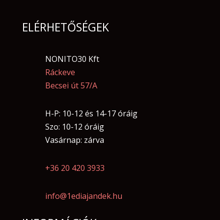
ELÉRHETŐSÉGEK
NONITO30 Kft
Ráckeve
Becsei út 57/A
H-P: 10-12 és 14-17 óráig
Szo: 10-12 óráig
Vasárnap: zárva
+36 20 420 3933
info@1ediajandek.hu