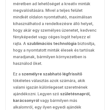
méretben ad lehetőséget a kreatív minták
megvalósítására. Mivel a teljes felület
mindkét oldalon nyomtatható, maximálisan
kihasználhatod a rendelkezésre álló helyet,
hogy akár egy személyes üzenetet, kedvenc
fényképedet vagy céges logót helyezz el
rajta. A
szublimációs technológia
biztosítja,
hogy a nyomtatott minták élesek és tartósak
maradjanak, bármilyen környezetben is
használod őket.
Ez a
személyre szabható légfrissítő
tökéletes választás azok számára, akik
valami igazán különlegeset szeretnének
ajándékozni. Legyen szó
születésnapról,
karácsonyról
vagy bármilyen más
alkalomról, egy ilyen egyedi ajándék