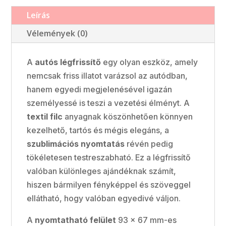
Leírás
Vélemények (0)
A
autós légfrissítő
egy olyan eszköz, amely
nemcsak friss illatot varázsol az autódban,
hanem egyedi megjelenésével igazán
személyessé is teszi a vezetési élményt. A
textil filc
anyagnak köszönhetően könnyen
kezelhető, tartós és mégis elegáns, a
szublimációs nyomtatás
révén pedig
tökéletesen testreszabható. Ez a légfrissítő
valóban különleges ajándéknak számít,
hiszen bármilyen fényképpel és szöveggel
ellátható, hogy valóban egyedivé váljon.
A
nyomtatható felület
93 × 67 mm-es