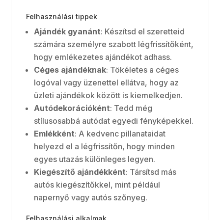
Felhasználási tippek
Ajándék gyanánt
: Készítsd el szeretteid
számára személyre szabott légfrissítőként,
hogy emlékezetes ajándékot adhass.
Céges ajándéknak
: Tökéletes a céges
logóval vagy üzenettel ellátva, hogy az
üzleti ajándékok között is kiemelkedjen.
Autódekorációként
: Tedd még
stílusosabbá autódat egyedi fényképekkel.
Emlékként
: A kedvenc pillanataidat
helyezd el a légfrissítőn, hogy minden
egyes utazás különleges legyen.
Kiegészítő ajándékként
: Társítsd más
autós kiegészítőkkel, mint például
napernyő vagy autós szőnyeg.
Felhasználási alkalmak